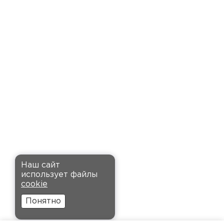
доставку точно в оговоренное
время. Материал прочный, не
деформируется и хорошо
сохраняет тепло. Взял
пеноплекс для утепления пола
на балконе. сразу стало
комфортнее, даже зимой
ходить можно без проблем.
Кононов
Александр
Комплектующие
12.11.2024
ПЕРЕЙТИ
Рекомендовали купить
Наш сайт
утеплитель Кнауф, в розницу
использует файлы
было значительно дороже.
cookie
Заказал оптом на весь дом, ещё
Понятно
и скидку получил. Компания
быстро оформила заказ и