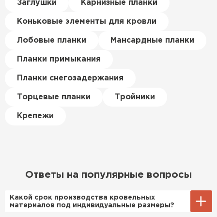
Керамическая черепица
Заглушки
Карнизные планки
материал есть в наличии, а
цена была почти в полтора
Коньковые элементы для кровли
ПЕРЕЙТИ
раза ниже, чем в обычных
магазинах. Сделал заказ,
Лобовые планки
Мансардные планки
привезли на следующий день,
Планки примыкания
и строители сразу начали
работать.
Планки снегозадержания
Новиков
Торцевые планки
Тройники
Артём
27.12.2024
Крепежи
Приобрёл утеплитель Isover
для утепления дачного домика.
Понравилось, что он мягкий, не
крошится и легко
Ответы на популярные вопросы
укладывается хоть я и не
профессионал, но справился
Какой срок производства кровельных
быстро. Ребята из компании
материалов под индивидуальные размеры?
порадовали, всё организовали