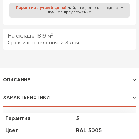
Гарантия лучшей цены!
Найдете дешевле - сделаем
лучшее предложение
Профилированный лист
ПЕРЕЙТИ
2
На складе 1819 м
Срок изготовления: 2-3 дня
ОПИСАНИЕ
Профилированный лист С-44x1000-B (ПЭ-01-5005-
0,45) часто используется в Москве для монтажа
ХАРАКТЕРИСТИКИ
забора. Изначально он представляет собой
металлический оцинкованный лист с покрытием.
Общая толщина стальной основы с цинковым и
Гарантия
5
декоративно-защитным покрытием составляет
0.45 мм.После проката на специальном
Цвет
RAL 5005
оборудовании металл приобретает рисунок из