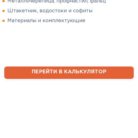
Металлочерепица, профнастил, фальц
Штакетник, водостоки и софиты
Сергей
Софиты
Пушинин
Материалы и комплектующие
09.01.2025
ПЕРЕЙТИ
В первый раз заказывал
утеплитель и не рассчитал
ваты оказалось значительно
меньше, чем нужно. Связался с
менеджером, объяснил, какой
ПЕРЕЙТИ В КАЛЬКУЛЯТОР
утеплитель требуется. Не
пришлось бегать по магазинам
и искать самому на каком
складе выкупать. Ребята
быстро собрали нужное
количество со своих складов и
оперативно организовали
доставку. Очень выручили!