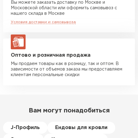
Вы можете заказать доставку по Москве и
повреждённые утеплители, а
впечатляющими эстетическими
Московской области или оформить самовывоз с
Манипулятор до 10 тн
от 13 000 руб
здесь таких проблем никогда
характеристиками.
нашего склада в Москве
макс. длина груза 8 м
не было. Ещё один большой
Не выцветает, даже если подвергается
Условия доставки и самовывоза
плюс оплата по факту.
воздействию солнечных лучей.
Манипулятор до 20 тн
от 16 000 руб
макс. длина груза 13,5 м
Монтаж лёгкий, не требует значительных
Иван
финансовых вложений.
Верещагин
Возможность эксплуатации независимо от
20.06.2024
ЗАКАЗАТЬ С ДОСТАВКОЙ
Оптово и розничная продажа
климата.
Мы продаем товары как в розницу, так и оптом. В
Делал тёплый пол, мне
зависимости от объемов заказа мы предоставляем
порекомендовали посмотреть
клиентам персональные скидки
в розничных магазинах.
Посчитал по ценам и
получилось, что пол слишком
дорогой и слишком тёплый.
Вам могут понадобиться
Решил проверить в интернете
и наткнулся на эту компанию.
Спросил, есть ли у них
J-Профиль
Ендовы для кровли
Пеноплекс. Ребята сказали, что