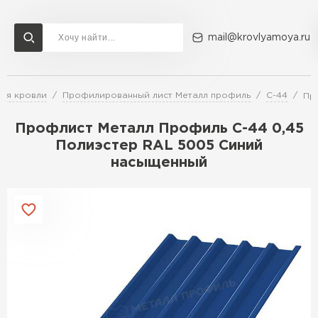
mail@krovlyamoya.ru
ля кровли
Профилированный лист Металл профиль
С-44
Пр
Сервисы расчета
Доставка
Контакты
Профлист Металл Профиль С-44 0,45
Расчет штакетника для забора
Полиэстер RAL 5005 Синий
Расчет водостока
насыщенный
Расчет софитов для кровли
Перейти в каталог
Расчет фальцевой кровли
Металлочерепица
Расчет кровли из профнастила
Расчет кровли из металлочерепицы
ПЕРЕЙТИ