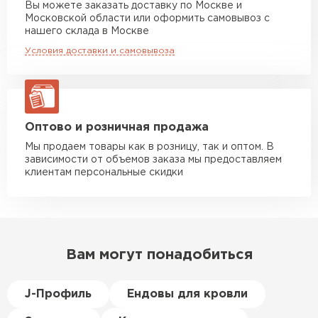
Вы можете заказать доставку по Москве и
повреждённые утеплители, а
Московской области или оформить самовывоз с
Манипулятор до 10 тн
от 13 000 руб
здесь таких проблем никогда
нашего склада в Москве
макс. длина груза 8 м
не было. Ещё один большой
Условия доставки и самовывоза
плюс оплата по факту.
Манипулятор до 20 тн
от 16 000 руб
макс. длина груза 13,5 м
Иван
Верещагин
20.06.2024
ЗАКАЗАТЬ С ДОСТАВКОЙ
Оптово и розничная продажа
Мы продаем товары как в розницу, так и оптом. В
Делал тёплый пол, мне
зависимости от объемов заказа мы предоставляем
порекомендовали посмотреть
клиентам персональные скидки
в розничных магазинах.
Посчитал по ценам и
получилось, что пол слишком
дорогой и слишком тёплый.
Вам могут понадобиться
Решил проверить в интернете
и наткнулся на эту компанию.
Спросил, есть ли у них
J-Профиль
Ендовы для кровли
Пеноплекс. Ребята сказали, что