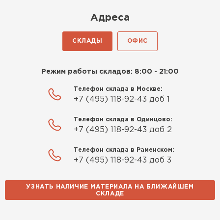
Киреев
Адреса
Иван
25.07.2024
СКЛАДЫ
ОФИС
Компания порадовала точной
доставкой и грамотной
Режим работы складов: 8:00 - 21:00
консультацией. Нужен был
утеплитель для разных
Телефон склада в Москве:
+7 (495) 118-92-43 доб 1
помещений. Взял утеплитель
Knauf для гаража и балкона.
Телефон склада в Одинцово:
Качество отличное, материал
+7 (495) 118-92-43 доб 2
плотный и легко монтируется.
Спасибо Александру!
Телефон склада в Раменском:
+7 (495) 118-92-43 доб 3
Румянцев
Матвей
УЗНАТЬ НАЛИЧИЕ МАТЕРИАЛА НА БЛИЖАЙШЕМ
27.12.2024
СКЛАДЕ
Водосточная система
Покупал рулонный утеплитель,