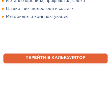
Металлочерепица, профнастил, фальц
Штакетник, водостоки и софиты
Сергей
Софиты
Пушинин
Материалы и комплектующие
09.01.2025
ПЕРЕЙТИ
В первый раз заказывал
утеплитель и не рассчитал
ваты оказалось значительно
меньше, чем нужно. Связался с
менеджером, объяснил, какой
ПЕРЕЙТИ В КАЛЬКУЛЯТОР
утеплитель требуется. Не
пришлось бегать по магазинам
и искать самому на каком
складе выкупать. Ребята
быстро собрали нужное
количество со своих складов и
оперативно организовали
доставку. Очень выручили!