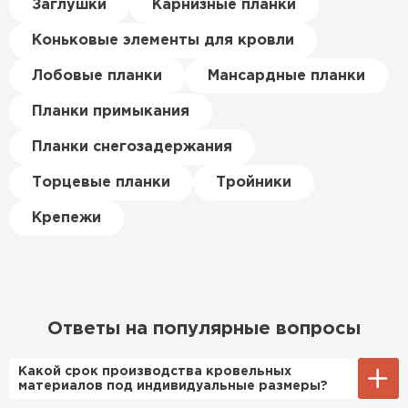
Керамическая черепица
Заглушки
Карнизные планки
материал есть в наличии, а
цена была почти в полтора
Коньковые элементы для кровли
ПЕРЕЙТИ
раза ниже, чем в обычных
магазинах. Сделал заказ,
Лобовые планки
Мансардные планки
привезли на следующий день,
Планки примыкания
и строители сразу начали
работать.
Планки снегозадержания
Новиков
Торцевые планки
Тройники
Артём
27.12.2024
Крепежи
Приобрёл утеплитель Isover
для утепления дачного домика.
Понравилось, что он мягкий, не
крошится и легко
Ответы на популярные вопросы
укладывается хоть я и не
профессионал, но справился
Какой срок производства кровельных
быстро. Ребята из компании
материалов под индивидуальные размеры?
порадовали, всё организовали