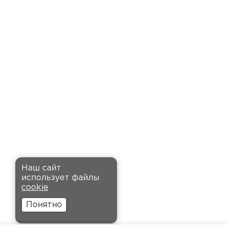
доставку точно в оговоренное
время. Материал прочный, не
деформируется и хорошо
сохраняет тепло. Взял
пеноплекс для утепления пола
на балконе. сразу стало
комфортнее, даже зимой
ходить можно без проблем.
Кононов
Александр
Комплектующие
12.11.2024
ПЕРЕЙТИ
Рекомендовали купить
Наш сайт
утеплитель Кнауф, в розницу
использует файлы
было значительно дороже.
cookie
Заказал оптом на весь дом, ещё
Понятно
и скидку получил. Компания
быстро оформила заказ и