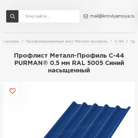
mail@krovlyamoya.ru
ля кровли
Профилированный лист Металл профиль
С-44
Про
Сервисы расчета
Доставка
Контакты
Профлист Металл-Профиль С-44
Расчет штакетника для забора
PURMAN® 0.5 мм RAL 5005 Синий
Расчет водостока
насыщенный
Расчет софитов для кровли
Перейти в каталог
Расчет фальцевой кровли
Металлочерепица
Расчет кровли из профнастила
Расчет кровли из металлочерепицы
ПЕРЕЙТИ