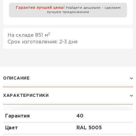
Гарантия лучшей цены!
Найдете дешевле - сделаем
лучшее предложение
Профилированный лист
ПЕРЕЙТИ
2
На складе 851 м
Срок изготовления: 2-3 дня
ОПИСАНИЕ
ХАРАКТЕРИСТИКИ
Профиль С-44:
Гофрированный лист С-44 используется
Гарантия
40
фактически в любых сферах строительной
отрасли. Он в равной степени популярен как в
Цвет
RAL 5005
частном секторе, так и на промышленных
объектах. Профнастил с глубиной гофры 44 мм