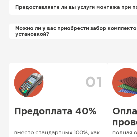
просьбе приедет на объект и сделает эксперт
Предоставляете ли вы услуги монтажа при п
этом стоимость расчета нашим специалистом 
бесплатно
.
Да, если это необходимо заказчику, мы можем
Можно ли у вас приобрести забор комплекто
смонтировать Вашу кровлю и забор по хороши
установкой?
подробно уточняйте у менеджера по телефону
Ондулин
Да, мы продаем материалы для забора комплек
ассортименте есть ворота (раздвижные и не р
ПЕРЕЙТИ
профильные трубы, заборные столбы, доборны
комплектующие элементы
01
Предоплата 40%
Опла
пров
вместо стандартных 100%, как
полная о