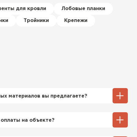
менты для кровли
Лобовые планки
нки
Тройники
Крепежи
ых материалов вы предлагаете?
ий выбор кровельных материалов,
ицу, профнастил, ондулин, битумные
 оплаты на объекте?
ы и многое другое. Наши специалисты
ь вам выбрать подходящий вариант для
ненный способ оплаты у нас - эта оплата