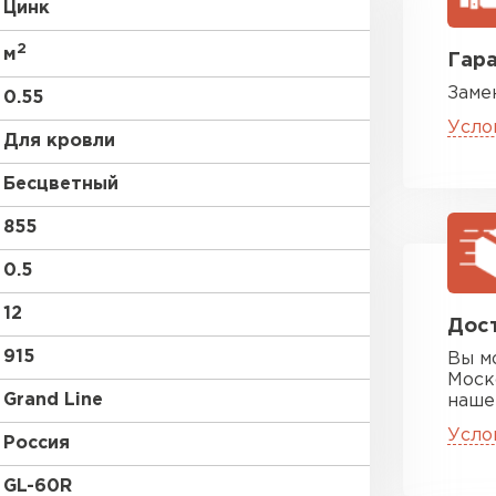
Цинк
2
м
Гара
Заме
0.55
Усло
Для кровли
Бесцветный
Цементно-
855
0.5
ПЕРЕЙ
12
Дост
915
Вы м
Моск
Grand Line
наше
Усло
Россия
GL-60R