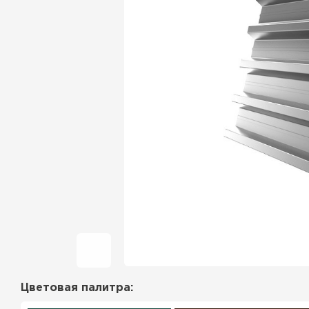
Фальцевая кровля
Ондулин
Гибкая черепица
Водосточная система
Рулонная кровля
Керамическая
черепица
Цементно-песчаная
черепица
Цветовая палитра:
Профилированный лист