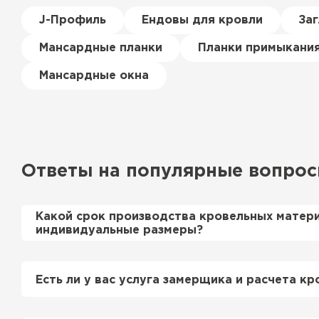
J-Профиль
Ендовы для кровли
За
Мансардные планки
Планки примыкани
Мансардные окна
Ответы на популярные вопро
Какой срок производства кровельных матер
индивидуальные размеры?
Примерный срок производства металлочерепи
профнастила 1-2 дня. Производственные мощн
Есть ли у вас услуга замерщика и расчета кр
нам производить более 700 м2 в день.
Да, у нас в штате есть инженер-замерщик, ко