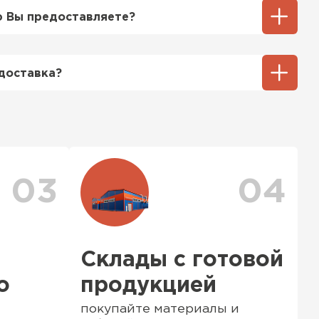
тгрузки. При этом, если доставленный
 Вы предоставляете?
его качества, Вы вправе отказаться от
озицией мы предоставляем все
та качества, а также товарно-
доставка?
ную.
тся исходя из объема и веса Вашего
ения заявки с Вами свяжется
ТИ
ер для уточнения деталей и расчета
можете ознакомиться
с единым тарифом
персональные скидки.
03
04
Склады с готовой
о
продукцией
покупайте материалы и