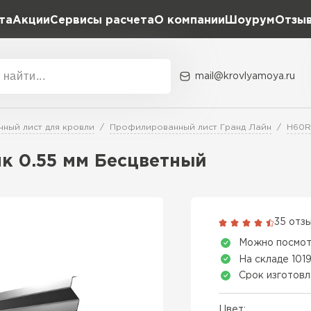
та
Акции
Сервисы расчета
О компании
Шоурум
Отзы
Расчет штакетника для забора
Расчет водостока
Расчет софитов для кровли
mail@krovlyamoya.ru
Расчет фальцевой кровли
ка
Акции
Расчет кровли из профнастила
Расчет кровли из металлочерепицы
ный лист для кровли
Профилированный лист Гранд Лайн
H60R
Тип тов
к 0.55 мм Бесцветный
Гибкая че
ПЕРЕЙ
35 отз
Можно посмот
На складе 1019
Срок изготовл
Цвет: