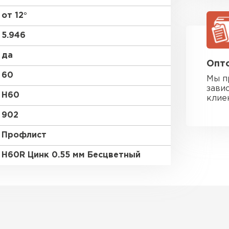
от 12°
5.946
да
Опто
60
Мы п
зави
H60
клие
902
Профлист
H60R Цинк 0.55 мм Бесцветный
Фальцевая
ПЕРЕЙ