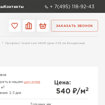
+ 7(495) 118-92-43
вы
Контакты
ЗАКАЗАТЬ ЗВОНОК
О компании
Контакты
Профлист Grand Line H60R Цинк 0.55 мм Бесцветный
ара
Вид
Тип
Производите
репица
ТИ
ывов
Цена:
реть в нашем
шоу-руме
2
 м
2
540
₽/м
ения: 2-3 дня
Толщина, мм: