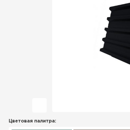
Фальцевая кровля
Ондулин
Гибкая черепица
Водосточная система
Рулонная кровля
Керамическая
черепица
Цементно-песчаная
черепица
Цветовая палитра:
Профилированный лист