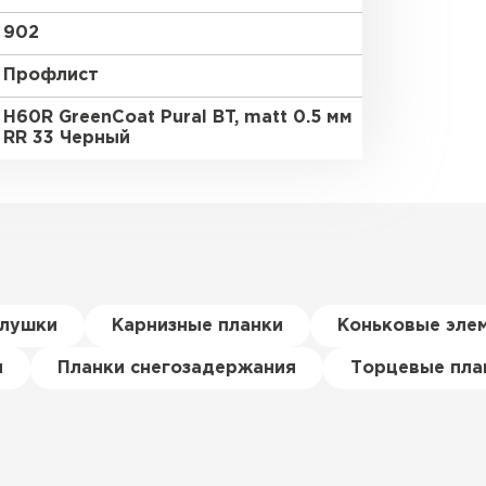
902
Профлист
H60R GreenCoat Pural BT, matt 0.5 мм
RR 33 Черный
глушки
Карнизные планки
Коньковые эле
я
Планки снегозадержания
Торцевые пла