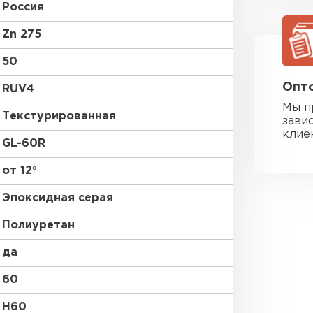
Россия
Zn 275
50
Опто
RUV4
Мы п
Текстурированная
зави
клие
GL-60R
от 12°
Эпоксидная серая
Полиуретан
да
Фальцевая
60
ПЕРЕЙ
H60