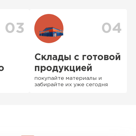
ер для уточнения деталей и расчета
можете ознакомиться
с единым тарифом
персональные скидки.
03
04
Склады с готовой
о
продукцией
покупайте материалы и
забирайте их уже сегодня
ТИ