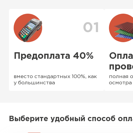
профильные трубы, заборные столбы, доборны
комплектующие элементы
01
Предоплата 40%
Опла
пров
вместо стандартных 100%, как
полная о
у большинства
осмотра
Водосточная система
ПЕРЕЙТИ
Выберите удобный способ оп