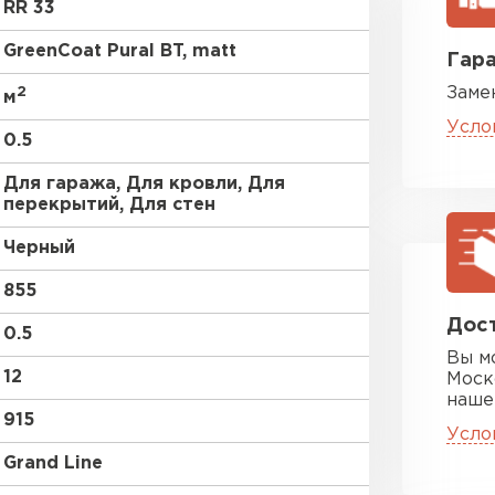
RR 33
GreenCoat Pural BT, matt
Гара
2
Заме
м
Усло
0.5
Для гаража, Для кровли, Для
перекрытий, Для стен
Цементно-
Черный
ПЕРЕЙ
855
Дост
0.5
Вы м
12
Моск
наше
915
Усло
Grand Line