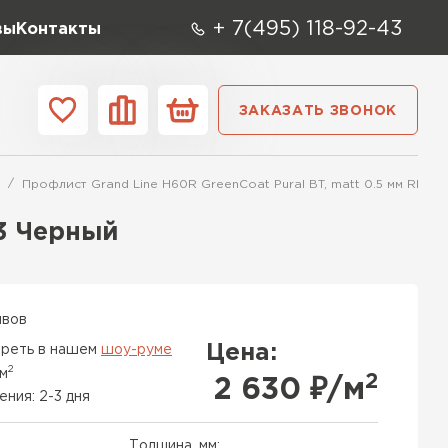
+ 7(495) 118-92-43
вы
Контакты
ЗАКАЗАТЬ ЗВОНОК
О компании
Контакты
Профлист Grand Line H60R GreenCoat Pural BT, matt 0.5 мм RR 3
ара
Вид
Тип
Производите
33 Черный
репица
ТИ
ывов
Цена:
реть в нашем
шоу-руме
2
 м
2
2 630
₽/м
ения: 2-3 дня
Толщина, мм: