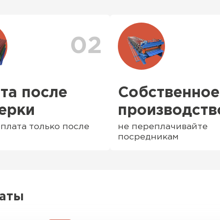
е и
персональный менедж
доставки. Также вы 
доставки
. Возможны 
02
та после
Собственное
ерки
производств
плата только после
не переплачивайте
посредникам
Софиты
ПЕРЕЙ
латы