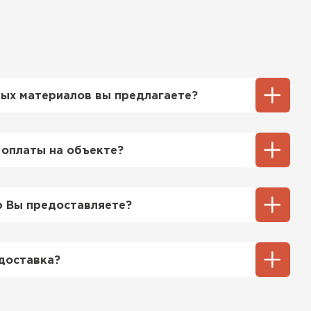
ых материалов вы предлагаете?
ТИ
ий выбор кровельных материалов,
ицу, профнастил, ондулин, битумные
 оплаты на объекте?
ы и многое другое. Наши специалисты
ь вам выбрать подходящий вариант для
ненный способ оплаты у нас - эта оплата
тгрузки. При этом, если доставленный
 Вы предоставляете?
его качества, Вы вправе отказаться от
озицией мы предоставляем все
та качества, а также товарно-
доставка?
ную.
тся исходя из объема и веса Вашего
ения заявки с Вами свяжется