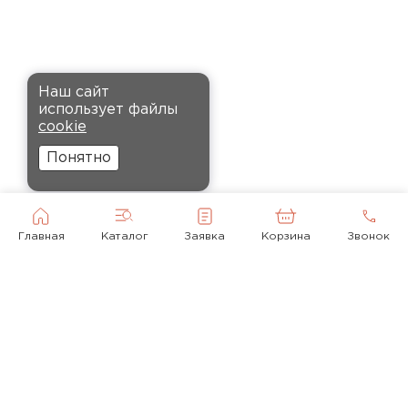
Кононов
Александр
12.11.2024
Комплектующие
Рекомендовали купить
ПЕРЕЙТИ
Наш сайт
утеплитель Кнауф, в розницу
использует файлы
было значительно дороже.
cookie
Заказал оптом на весь дом, ещё
Понятно
и скидку получил. Компания
быстро оформила заказ и
доставила вовремя, всё
прошло без проблем.
Главная
Каталог
Заявка
Корзина
Звонок
Орлов
Михаил
01.12.2024
Доставку сделали вовремя, и
консультанты компании
© 2010-2026
помогли с выбором нужного