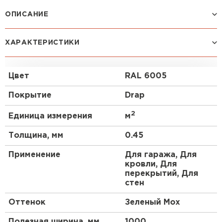
Профилированный лист
ОПИСАНИЕ
ПЕРЕЙТИ
Материал повышенной прочности благодаря
ХАРАКТЕРИСТИКИ
большой высоте профиля. Ярко-выраженная
геометрия данного материала придется по вкусу
любителям строгих форм.
Цвет
RAL 6005
Покрытие
Drap
2
Единица измерения
м
Толщина, мм
0.45
Применение
Для гаража, Для
кровли, Для
перекрытий, Для
стен
Оттенок
Зеленый Мох
Полезная ширина, мм
1000