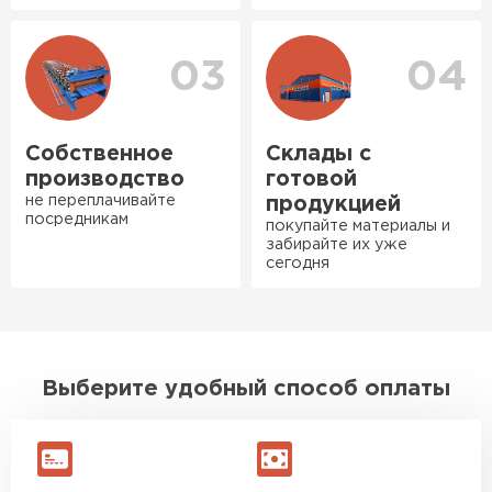
Богомолов
Макар
27.05.2024
03
04
Ондулин
Недавно купил утеплитель
Инсулейшн для потолка в
ПЕРЕЙТИ
сарае. Материал плотный,
Собственное
Склады с
лёгкий, укладывать просто,
производство
готовой
крошится минимально.
не переплачивайте
продукцией
посредникам
Доставили быстро,
покупайте материалы и
забирайте их уже
консультанты помогли с
сегодня
выбором и всё подробно
объяснили. С монтажом
справился сам!
Михайлов
Выберите удобный способ оплаты
Андрей
21.10.2024
Искал определённый