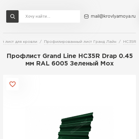
mail@krovlyamoya.ru
й лист для кровли
Профилированный лист Гранд Лайн
HC35R
Сервисы расчета
Доставка
Контакты
Профлист Grand Line HC35R Drap 0.45
Расчет штакетника для забора
мм RAL 6005 Зеленый Мох
Расчет водостока
Расчет софитов для кровли
Перейти в каталог
Расчет фальцевой кровли
Металлочерепица
Расчет кровли из профнастила
Расчет кровли из металлочерепицы
ПЕРЕЙТИ