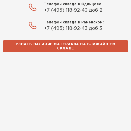
Телефон склада в Одинцово:
Качество отличное, материал
+7 (495) 118-92-43 доб 2
плотный и легко монтируется.
Спасибо Александру!
Телефон склада в Раменском:
+7 (495) 118-92-43 доб 3
Румянцев
Матвей
УЗНАТЬ НАЛИЧИЕ МАТЕРИАЛА НА БЛИЖАЙШЕМ
27.12.2024
СКЛАДЕ
Покупал рулонный утеплитель,
но к работам приступил не
Водосточная система
сразу, пачки лежали на улице и
попали под дождь. Что могу
ПЕРЕЙТИ
сказать. Спасибо за
качественный товар, ни одного
сырого утеплителя после
вскрытия!
Чистяков
Никита