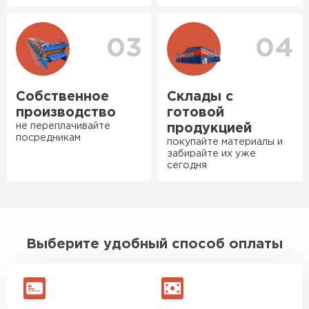
Богомолов
Макар
27.05.2024
03
04
Ондулин
Недавно купил утеплитель
Инсулейшн для потолка в
ПЕРЕЙТИ
сарае. Материал плотный,
Собственное
Склады с
лёгкий, укладывать просто,
производство
готовой
крошится минимально.
не переплачивайте
продукцией
посредникам
Доставили быстро,
покупайте материалы и
забирайте их уже
консультанты помогли с
сегодня
выбором и всё подробно
объяснили. С монтажом
справился сам!
Михайлов
Выберите удобный способ оплаты
Андрей
21.10.2024
Искал определённый