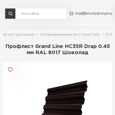
mail@krovlyamoya.ru
ный лист для кровли
Профилированный лист Гранд Лайн
HC35
Сервисы расчета
Доставка
Контакты
Профлист Grand Line HC35R Drap 0.45
Расчет штакетника для забора
мм RAL 8017 Шоколад
Расчет водостока
Расчет софитов для кровли
Перейти в каталог
Расчет фальцевой кровли
Металлочерепица
Расчет кровли из профнастила
Расчет кровли из металлочерепицы
ПЕРЕЙТИ