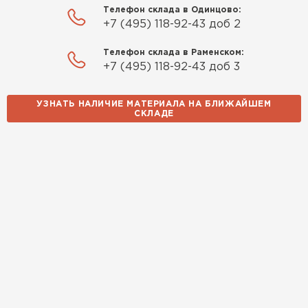
Телефон склада в Одинцово:
Качество отличное, материал
+7 (495) 118-92-43 доб 2
плотный и легко монтируется.
Спасибо Александру!
Телефон склада в Раменском:
+7 (495) 118-92-43 доб 3
Румянцев
Матвей
УЗНАТЬ НАЛИЧИЕ МАТЕРИАЛА НА БЛИЖАЙШЕМ
27.12.2024
СКЛАДЕ
Покупал рулонный утеплитель,
но к работам приступил не
Водосточная система
сразу, пачки лежали на улице и
попали под дождь. Что могу
ПЕРЕЙТИ
сказать. Спасибо за
качественный товар, ни одного
сырого утеплителя после
вскрытия!
Чистяков
Никита