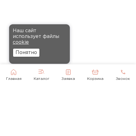
Кононов
Александр
12.11.2024
Комплектующие
Рекомендовали купить
ПЕРЕЙТИ
Наш сайт
утеплитель Кнауф, в розницу
использует файлы
было значительно дороже.
cookie
Заказал оптом на весь дом, ещё
Понятно
и скидку получил. Компания
быстро оформила заказ и
доставила вовремя, всё
прошло без проблем.
Главная
Каталог
Заявка
Корзина
Звонок
Орлов
Михаил
01.12.2024
Доставку сделали вовремя, и
консультанты компании
© 2010-2026
помогли с выбором нужного