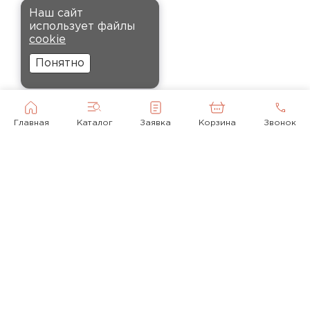
Рекомендовали купить
ПЕРЕЙТИ
Наш сайт
утеплитель Кнауф, в розницу
использует файлы
было значительно дороже.
cookie
Заказал оптом на весь дом, ещё
Понятно
и скидку получил. Компания
быстро оформила заказ и
доставила вовремя, всё
прошло без проблем.
Главная
Каталог
Заявка
Корзина
Звонок
Орлов
Михаил
01.12.2024
Доставку сделали вовремя, и
консультанты компании
© 2010-2026
помогли с выбором нужного
объёма. Взял утеплитель
+ 7(495) 118-92-43
Технониколь, у других
mail@krovlyamoya.ru
компаний значительно дороже
выходило