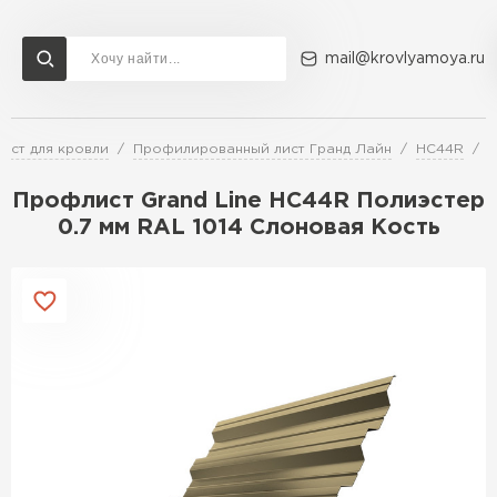
mail@krovlyamoya.ru
ист для кровли
Профилированный лист Гранд Лайн
HC44R
П
Сервисы расчета
Доставка
Контакты
Профлист Grand Line HC44R Полиэстер
Расчет штакетника для забора
0.7 мм RAL 1014 Слоновая Кость
Расчет водостока
Расчет софитов для кровли
Перейти в каталог
Расчет фальцевой кровли
Металлочерепица
Расчет кровли из профнастила
Расчет кровли из металлочерепицы
ПЕРЕЙТИ