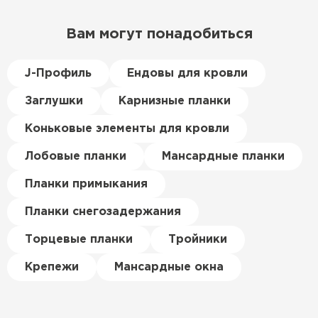
дорогой и слишком тёплый.
Вам могут понадобиться
Решил проверить в интернете
и наткнулся на эту компанию.
Спросил, есть ли у них
J-Профиль
Ендовы для кровли
Пеноплекс. Ребята сказали, что
Заглушки
Карнизные планки
материал есть в наличии, а
цена была почти в полтора
Коньковые элементы для кровли
раза ниже, чем в обычных
магазинах. Сделал заказ,
Лобовые планки
Мансардные планки
привезли на следующий день,
Планки примыкания
и строители сразу начали
работать.
Планки снегозадержания
Керамическая черепица
Новиков
Торцевые планки
Тройники
Артём
ПЕРЕЙТИ
27.12.2024
Крепежи
Мансардные окна
Приобрёл утеплитель Isover
для утепления дачного домика.