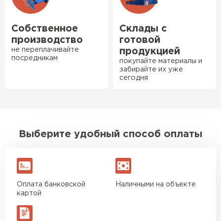
Недавно купил утеплитель
Инсулейшн для потолка в
Ондулин
сарае. Материал плотный,
Собственное
Склады с
ПЕРЕЙТИ
лёгкий, укладывать просто,
производство
готовой
крошится минимально.
не переплачивайте
продукцией
посредникам
Доставили быстро,
покупайте материалы и
забирайте их уже
консультанты помогли с
сегодня
выбором и всё подробно
объяснили. С монтажом
справился сам!
Михайлов
Выберите удобный способ оплаты
Андрей
21.10.2024
Искал определённый
утеплитель для гаража, чтобы
Оплата банковской
Наличными на объекте
картой
обеспечить и теплоизоляцию, и
шумоизоляцию. Оперативно
проконсультировали, спасибо