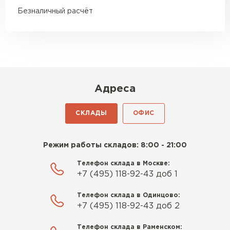
менеджерам. Остановил свой
Безналичный расчёт
выбор на утеплителе Роквул.
Этот материал был в наличии
на разных складах, и доставку
Шифер
сделали уже на второй день.
ПЕРЕЙТИ
Киреев
Адреса
Иван
25.07.2024
СКЛАДЫ
ОФИС
Компания порадовала точной
доставкой и грамотной
Режим работы складов: 8:00 - 21:00
консультацией. Нужен был
утеплитель для разных
Телефон склада в Москве:
+7 (495) 118-92-43 доб 1
помещений. Взял утеплитель
Knauf для гаража и балкона.
Телефон склада в Одинцово:
Качество отличное, материал
+7 (495) 118-92-43 доб 2
плотный и легко монтируется.
Спасибо Александру!
Телефон склада в Раменском: