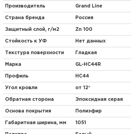
цинкового слоя. Встречаются дорогостоящие
Производитель
Grand Line
варианты из хромоникелевой стали, алюминия
или меди.
Страна бренда
Россия
Толщина
. Для низкого профиля допускается
Штакетник
Защитный слой, г/м2
Zn 100
минимальная толщина 0,4 мм, для высокого –
не менее 0,7 мм.
ПЕРЕЙТИ
Стойкость к УФ
Нет данных
Структура
. Профнастил – композитный
Текстура поверхности
(многослойный) материал. У разных марок
Гладкая
число слоев меняется от 3 до 10; толщина
Марка
GL-HC44R
также может быть разной.
Профиль
HC44
Угол кровли
от 12°
Обратная сторона
Эпоксидная серая
Основа покрытия
Полиэфир
Габаритная ширина, мм
1051