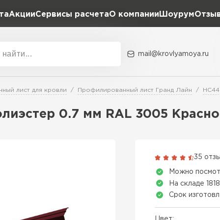
та
Акции
Сервисы расчета
О компании
Шоурум
Отзы
Расчет штакетника для забора
Расчет водостока
Расчет софитов для кровли
mail@krovlyamoya.ru
Расчет фальцевой кровли
ка
Акции
Расчет кровли из профнастила
Расчет кровли из металлочерепицы
ный лист для кровли
Профилированный лист Гранд Лайн
HC44
Тип тов
лиэстер 0.7 мм RAL 3005 Красно
Гибкая че
ПЕРЕЙ
35 отз
Можно посмот
На складе 1818
Срок изготовл
Цвет: