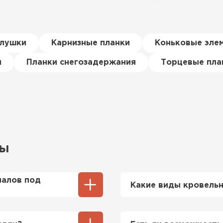
глушки
Карнизные планки
Коньковые эле
я
Планки снегозадержания
Торцевые пла
сы
иалов под
Какие виды кровельн
цы и
Мы предлагаем широк
ости позволяют
включая металлочереп