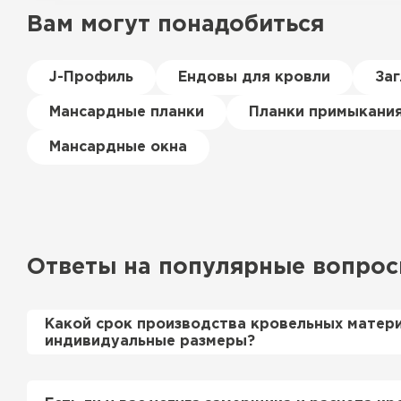
Вам могут понадобиться
J-Профиль
Ендовы для кровли
За
Мансардные планки
Планки примыкани
Мансардные окна
Ответы на популярные вопро
Какой срок производства кровельных матер
индивидуальные размеры?
Примерный срок производства металлочерепи
профнастила 1-2 дня. Производственные мощн