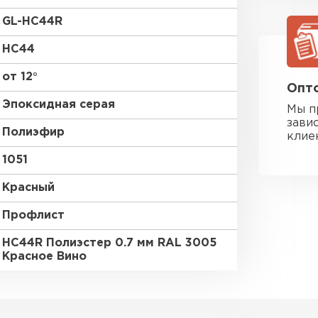
GL-HC44R
HC44
от 12°
Опто
Эпоксидная серая
Мы п
зави
Полиэфир
клие
1051
Красный
Профлист
HC44R Полиэстер 0.7 мм RAL 3005
Красное Вино
Фальцевая
ПЕРЕЙ