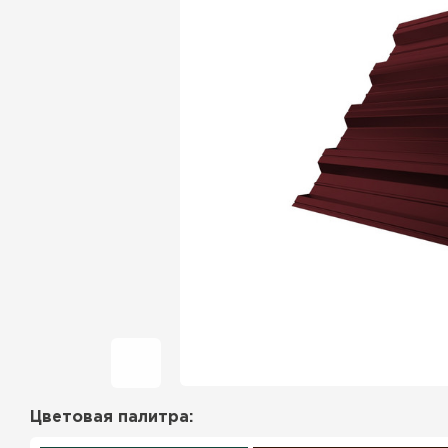
Фальцевая кровля
Ондулин
Гибкая черепица
Водосточная система
Рулонная кровля
Керамическая
черепица
Цементно-песчаная
черепица
Цветовая палитра:
Профилированный лист