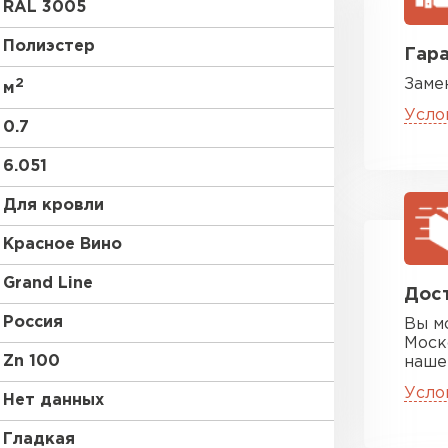
RAL 3005
без покрытия
Полиэстер
Гара
2
Заме
м
Усло
0.7
6.051
Цементно-
Для кровли
Красное Вино
ПЕРЕЙ
Grand Line
Дост
Россия
Вы м
Моск
Zn 100
наше
Усло
Нет данных
Гладкая