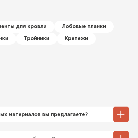
менты для кровли
Лобовые планки
нки
Тройники
Крепежи
ых материалов вы предлагаете?
ий выбор кровельных материалов,
ицу, профнастил, ондулин, битумные