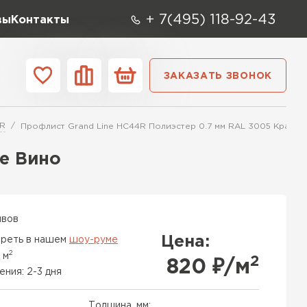
+ 7(495) 118-92-43
вы
Контакты
ЗАКАЗАТЬ ЗВОНОК
О компании
Контакты
R
Профлист Grand Line HC44R Полиэстер 0.7 мм RAL 3005 Красно
ара
Вид
Тип
Производите
е Вино
репица
ТИ
ывов
Цена:
реть в нашем
шоу-руме
2
 м
2
820
₽/м
ения: 2-3 дня
Толщина, мм: