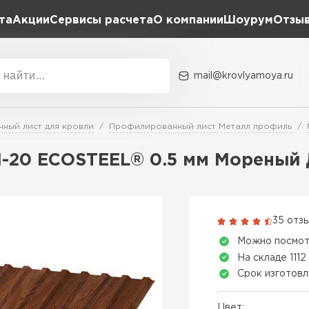
та
Акции
Сервисы расчета
О компании
Шоурум
Отзы
Расчет штакетника для забора
Расчет водостока
Расчет софитов для кровли
mail@krovlyamoya.ru
Расчет фальцевой кровли
ка
Акции
Расчет кровли из профнастила
Расчет кровли из металлочерепицы
ный лист для кровли
Профилированный лист Металл профиль
Тип тов
-20 ECOSTEEL® 0.5 мм Мореный 
Гибкая че
ПЕРЕЙ
35 отз
Можно посмот
На складе 1112
Срок изготовл
Цвет: