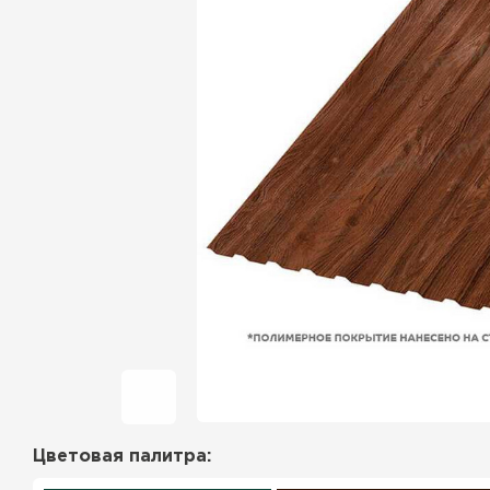
Фальцевая кровля
Ондулин
Гибкая черепица
Водосточная система
Рулонная кровля
Керамическая
черепица
Цементно-песчаная
черепица
Цветовая палитра:
Профилированный лист