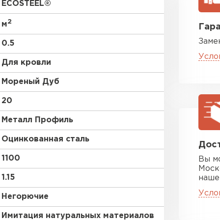
ECOSTEEL®
RAL 9003
2
м
Гара
Заме
RR 32
0.5
Усло
Для кровли
RR 23
Мореный Дуб
без покрытия
Цементно-
20
Металл Профиль
ПЕРЕЙ
Оцинкованная сталь
Дост
1100
Вы м
Моск
1.15
наше
Усло
Негорючие
Имитация натуральных материалов