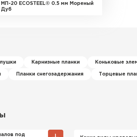
МП-20 ECOSTEEL® 0.5 мм Мореный
Дуб
глушки
Карнизные планки
Коньковые эле
я
Планки снегозадержания
Торцевые пла
сы
иалов под