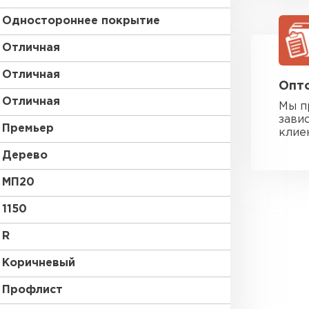
Одностороннее покрытие
Отличная
Отличная
Опто
Отличная
Мы п
зави
Премьер
клие
Дерево
МП20
1150
R
Коричневый
Фальцевая
Профлист
ПЕРЕЙ