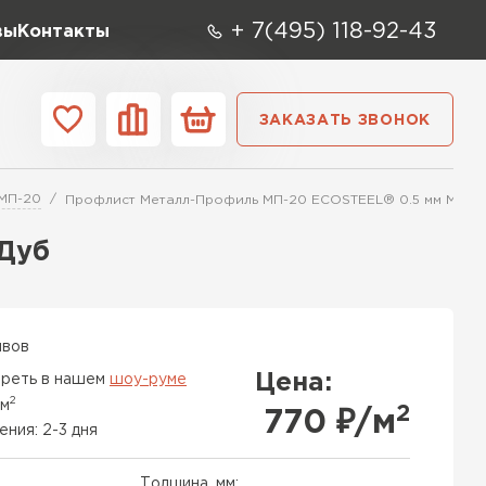
+ 7(495) 118-92-43
вы
Контакты
ЗАКАЗАТЬ ЗВОНОК
О компании
Контакты
МП-20
Профлист Металл-Профиль МП-20 ECOSTEEL® 0.5 мм Море
ара
Вид
Тип
Производите
Дуб
репица
ТИ
ывов
Цена:
реть в нашем
шоу-руме
2
 м
2
770
₽/м
ения: 2-3 дня
Толщина, мм: