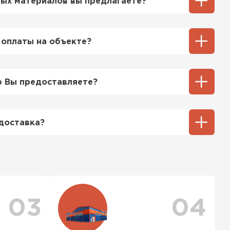
ых материалов вы предлагаете?
ий выбор кровельных материалов,
ицу, профнастил, ондулин, битумные
 оплаты на объекте?
ы и многое другое. Наши специалисты
ь вам выбрать подходящий вариант для
ненный способ оплаты у нас - эта оплата
тгрузки. При этом, если доставленный
 Вы предоставляете?
его качества, Вы вправе отказаться от
ТИ
озицией мы предоставляем все
та качества, а также товарно-
доставка?
ную.
тся исходя из объема и веса Вашего
ения заявки с Вами свяжется
ер для уточнения деталей и расчета
можете ознакомиться
с единым тарифом
персональные скидки.
03
04