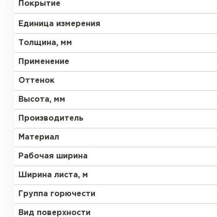
Покрытие
RAL 6033
RAL 9002
Единица измерения
RAL 9006
RAL 9010
Толщина, мм
Применение
RR 11
RR 29
Оттенок
RR 35
RR 750
Рулонная кровля
Высота, мм
Производитель
ПЕРЕЙТИ
Материал
Рабочая ширина
Ширина листа, м
Группа горючести
Вид поверхности