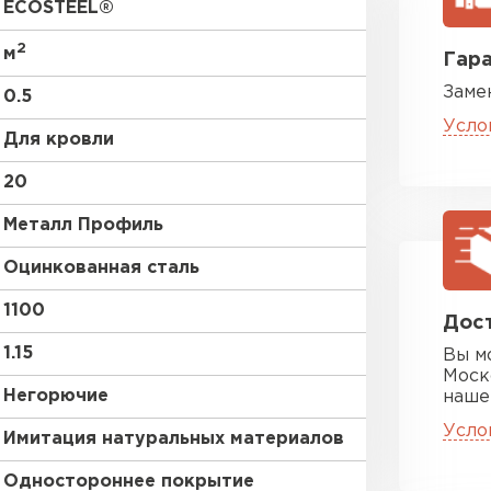
ECOSTEEL®
RAL 9003
2
м
Гара
Заме
RR 32
0.5
Усло
Для кровли
RR 23
20
без покрытия
Цементно-
Металл Профиль
Оцинкованная сталь
ПЕРЕЙ
1100
Дост
1.15
Вы м
Моск
Негорючие
наше
Усло
Имитация натуральных материалов
Одностороннее покрытие