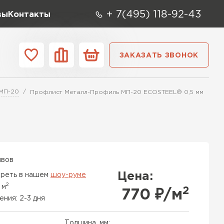
+ 7(495) 118-92-43
вы
Контакты
ЗАКАЗАТЬ ЗВОНОК
О компании
Контакты
МП-20
Профлист Металл-Профиль МП-20 ECOSTEEL® 0,5 мм
ара
Вид
Тип
Производите
репица
ТИ
ывов
Цена:
реть в нашем
шоу-руме
2
 м
2
770
₽/м
ения: 2-3 дня
Толщина, мм: