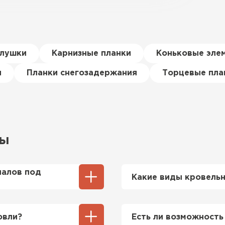
глушки
Карнизные планки
Коньковые эле
я
Планки снегозадержания
Торцевые пла
сы
иалов под
Какие виды кровельн
цы и
Мы предлагаем широк
ости позволяют
включая металлочереп
овли?
Есть ли возможность
кровельные материал