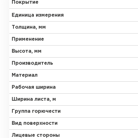
Покрытие
RAL 6033
RAL 9002
Единица измерения
RAL 9006
RAL 9010
Толщина, мм
Применение
RR 11
RR 29
Высота, мм
RR 35
RR 750
Рулонная кровля
Производитель
Материал
ПЕРЕЙТИ
Рабочая ширина
Ширина листа, м
Группа горючести
Вид поверхности
Лицевые стороны