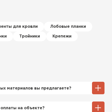
менты для кровли
Лобовые планки
нки
Тройники
Крепежи
ых материалов вы предлагаете?
ий выбор кровельных материалов,
ицу, профнастил, ондулин, битумные
 оплаты на объекте?
ы и многое другое. Наши специалисты