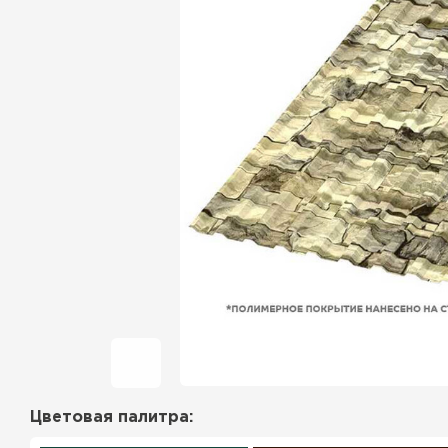
Фальцевая кровля
Ондулин
Гибкая черепица
Водосточная система
Рулонная кровля
Керамическая
черепица
Цементно-песчаная
черепица
Цветовая палитра:
Профилированный лист