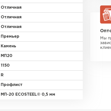
Отличная
Отличная
Отличная
Опто
Премьер
Мы п
зави
Камень
клие
МП20
1150
R
Профлист
МП-20 ECOSTEEL® 0,5 мм
Фальцевая
ПЕРЕЙ