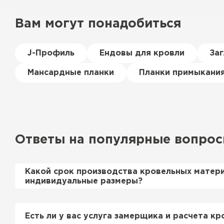
Вам могут понадобиться
J-Профиль
Ендовы для кровли
За
Мансардные планки
Планки примыкани
Ответы на популярные вопро
Какой срок производства кровельных матер
индивидуальные размеры?
Примерный срок производства металлочерепи
профнастила 1-2 дня. Производственные мощн
Есть ли у вас услуга замерщика и расчета кр
нам производить более 700 м2 в день.