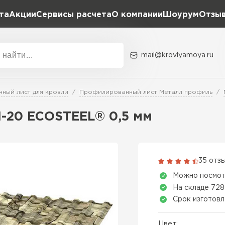
та
Акции
Сервисы расчета
О компании
Шоурум
Отзы
Расчет штакетника для забора
Расчет водостока
Расчет софитов для кровли
mail@krovlyamoya.ru
Расчет фальцевой кровли
ка
Акции
Расчет кровли из профнастила
Расчет кровли из металлочерепицы
ный лист для кровли
Профилированный лист Металл профиль
Тип тов
-20 ECOSTEEL® 0,5 мм
Гибкая че
ПЕРЕЙ
35 отз
Можно посмот
На складе 728
Срок изготовл
Цвет: