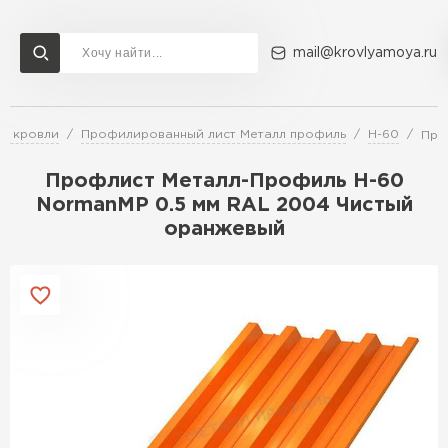
mail@krovlyamoya.ru
я кровли
Профилированный лист Металл профиль
Н-60
Про
Сервисы расчета
Доставка
Контакты
Профлист Металл-Профиль Н-60
Расчет штакетника для забора
NormanMP 0.5 мм RAL 2004 Чистый
Расчет водостока
оранжевый
Расчет софитов для кровли
Перейти в каталог
Расчет фальцевой кровли
Металлочерепица
Расчет кровли из профнастила
Расчет кровли из металлочерепицы
ПЕРЕЙТИ