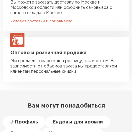
Вы можете заказать доставку по Москве и
повреждённые утеплители, а
Московской области или оформить самовывоз с
Манипулятор до 10 тн
от 13 000 руб
здесь таких проблем никогда
нашего склада в Москве
макс. длина груза 8 м
не было. Ещё один большой
Условия доставки и самовывоза
плюс оплата по факту.
Манипулятор до 20 тн
от 16 000 руб
макс. длина груза 13,5 м
Иван
Верещагин
20.06.2024
ЗАКАЗАТЬ С ДОСТАВКОЙ
Оптово и розничная продажа
Мы продаем товары как в розницу, так и оптом. В
Делал тёплый пол, мне
зависимости от объемов заказа мы предоставляем
порекомендовали посмотреть
клиентам персональные скидки
в розничных магазинах.
Посчитал по ценам и
получилось, что пол слишком
дорогой и слишком тёплый.
Вам могут понадобиться
Решил проверить в интернете
и наткнулся на эту компанию.
Спросил, есть ли у них
J-Профиль
Ендовы для кровли
Пеноплекс. Ребята сказали, что