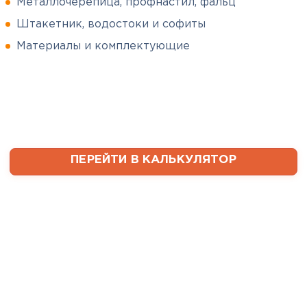
Металлочерепица, профнастил, фальц
Штакетник, водостоки и софиты
Сергей
Софиты
Пушинин
Материалы и комплектующие
09.01.2025
ПЕРЕЙТИ
В первый раз заказывал
утеплитель и не рассчитал
ваты оказалось значительно
меньше, чем нужно. Связался с
менеджером, объяснил, какой
ПЕРЕЙТИ В КАЛЬКУЛЯТОР
утеплитель требуется. Не
пришлось бегать по магазинам
и искать самому на каком
складе выкупать. Ребята
быстро собрали нужное
количество со своих складов и
оперативно организовали
доставку. Очень выручили!