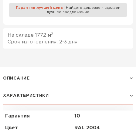
Гарантия лучшей цены!
Найдете дешевле - сделаем
лучшее предложение
Профилированный лист
ПЕРЕЙТИ
2
На складе 1772 м
Срок изготовления: 2-3 дня
ОПИСАНИЕ
ХАРАКТЕРИСТИКИ
Профиль Н-60:
Один из профилей с наибольшей несущей
Гарантия
10
способностью. Н-60 способен переносить очень
высокие динамические и статические нагрузки.
Цвет
RAL 2004
Стойкость и надёжность ему придаёт большая
глубина трапеции – 60 мм, а также добавочные