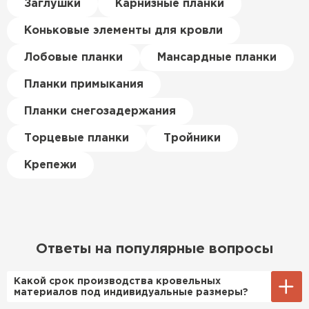
Керамическая черепица
Заглушки
Карнизные планки
материал есть в наличии, а
цена была почти в полтора
Коньковые элементы для кровли
ПЕРЕЙТИ
раза ниже, чем в обычных
магазинах. Сделал заказ,
Лобовые планки
Мансардные планки
привезли на следующий день,
Планки примыкания
и строители сразу начали
работать.
Планки снегозадержания
Новиков
Торцевые планки
Тройники
Артём
27.12.2024
Крепежи
Приобрёл утеплитель Isover
для утепления дачного домика.
Понравилось, что он мягкий, не
крошится и легко
Ответы на популярные вопросы
укладывается хоть я и не
профессионал, но справился
Какой срок производства кровельных
быстро. Ребята из компании
материалов под индивидуальные размеры?
порадовали, всё организовали