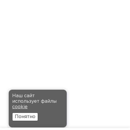
доставку точно в оговоренное
время. Материал прочный, не
деформируется и хорошо
сохраняет тепло. Взял
пеноплекс для утепления пола
на балконе. сразу стало
комфортнее, даже зимой
ходить можно без проблем.
Кононов
Александр
Комплектующие
12.11.2024
ПЕРЕЙТИ
Рекомендовали купить
Наш сайт
утеплитель Кнауф, в розницу
использует файлы
было значительно дороже.
cookie
Заказал оптом на весь дом, ещё
Понятно
и скидку получил. Компания
быстро оформила заказ и