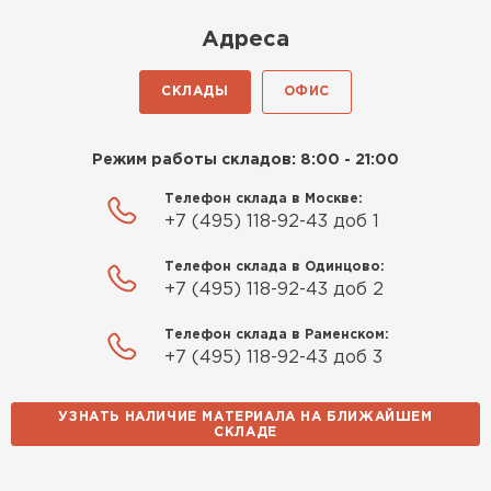
Киреев
Адреса
Иван
25.07.2024
СКЛАДЫ
ОФИС
Компания порадовала точной
доставкой и грамотной
Режим работы складов: 8:00 - 21:00
консультацией. Нужен был
утеплитель для разных
Телефон склада в Москве:
+7 (495) 118-92-43 доб 1
помещений. Взял утеплитель
Knauf для гаража и балкона.
Телефон склада в Одинцово:
Качество отличное, материал
+7 (495) 118-92-43 доб 2
плотный и легко монтируется.
Спасибо Александру!
Телефон склада в Раменском:
+7 (495) 118-92-43 доб 3
Румянцев
Матвей
УЗНАТЬ НАЛИЧИЕ МАТЕРИАЛА НА БЛИЖАЙШЕМ
27.12.2024
СКЛАДЕ
Водосточная система
Покупал рулонный утеплитель,