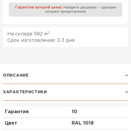
Гарантия лучшей цены!
Найдете дешевле - сделаем
лучшее предложение
Профилированный лист
ПЕРЕЙТИ
2
На складе 582 м
Срок изготовления: 2-3 дня
ОПИСАНИЕ
ХАРАКТЕРИСТИКИ
Профиль Н-60:
Один из профилей с наибольшей несущей
Гарантия
10
способностью. Н-60 способен переносить очень
высокие динамические и статические нагрузки.
Цвет
RAL 1018
Стойкость и надёжность ему придаёт большая
глубина трапеции – 60 мм, а также добавочные