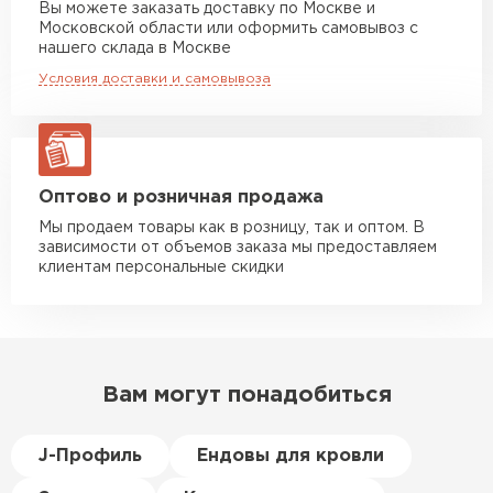
Вы можете заказать доставку по Москве и
повреждённые утеплители, а
Московской области или оформить самовывоз с
Манипулятор до 10 тн
от 13 000 руб
здесь таких проблем никогда
нашего склада в Москве
макс. длина груза 8 м
не было. Ещё один большой
Условия доставки и самовывоза
плюс оплата по факту.
Манипулятор до 20 тн
от 16 000 руб
макс. длина груза 13,5 м
Иван
Верещагин
20.06.2024
ЗАКАЗАТЬ С ДОСТАВКОЙ
Оптово и розничная продажа
Мы продаем товары как в розницу, так и оптом. В
Делал тёплый пол, мне
зависимости от объемов заказа мы предоставляем
порекомендовали посмотреть
клиентам персональные скидки
в розничных магазинах.
Посчитал по ценам и
получилось, что пол слишком
дорогой и слишком тёплый.
Вам могут понадобиться
Решил проверить в интернете
и наткнулся на эту компанию.
Спросил, есть ли у них
J-Профиль
Ендовы для кровли
Пеноплекс. Ребята сказали, что