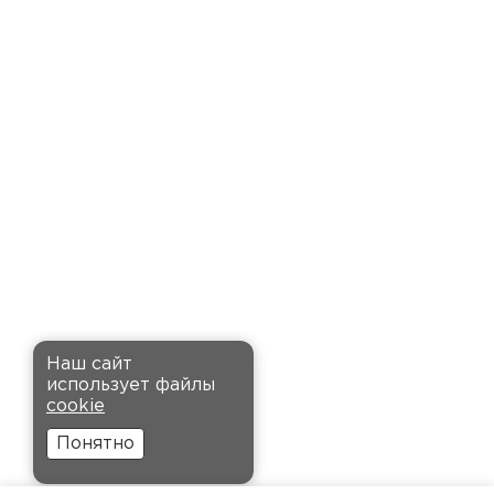
доставку точно в оговоренное
время. Материал прочный, не
деформируется и хорошо
сохраняет тепло. Взял
пеноплекс для утепления пола
на балконе. сразу стало
комфортнее, даже зимой
ходить можно без проблем.
Кононов
Александр
Комплектующие
12.11.2024
ПЕРЕЙТИ
Рекомендовали купить
Наш сайт
утеплитель Кнауф, в розницу
использует файлы
было значительно дороже.
cookie
Заказал оптом на весь дом, ещё
Понятно
и скидку получил. Компания
быстро оформила заказ и