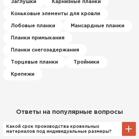
Керамическая черепица
Заглушки
Карнизные планки
материал есть в наличии, а
цена была почти в полтора
Коньковые элементы для кровли
ПЕРЕЙТИ
раза ниже, чем в обычных
магазинах. Сделал заказ,
Лобовые планки
Мансардные планки
привезли на следующий день,
Планки примыкания
и строители сразу начали
работать.
Планки снегозадержания
Новиков
Торцевые планки
Тройники
Артём
27.12.2024
Крепежи
Приобрёл утеплитель Isover
для утепления дачного домика.
Понравилось, что он мягкий, не
крошится и легко
Ответы на популярные вопросы
укладывается хоть я и не
профессионал, но справился
Какой срок производства кровельных
быстро. Ребята из компании
материалов под индивидуальные размеры?
порадовали, всё организовали