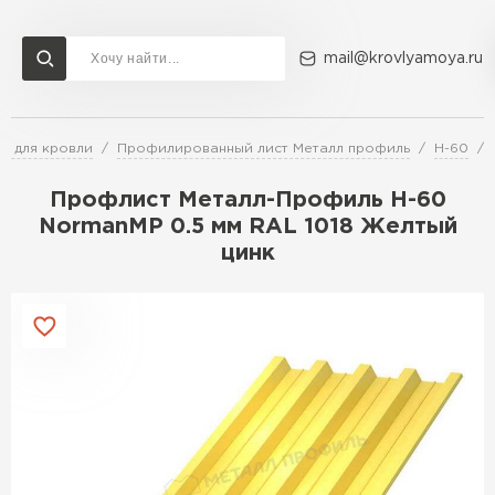
mail@krovlyamoya.ru
т для кровли
Профилированный лист Металл профиль
Н-60
Сервисы расчета
Доставка
Контакты
Профлист Металл-Профиль Н-60
Расчет штакетника для забора
NormanMP 0.5 мм RAL 1018 Желтый
Расчет водостока
цинк
Расчет софитов для кровли
Перейти в каталог
Расчет фальцевой кровли
Металлочерепица
Расчет кровли из профнастила
Расчет кровли из металлочерепицы
ПЕРЕЙТИ