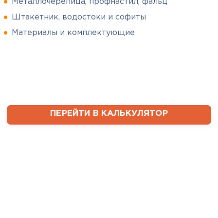
Металлочерепица, профнастил, фальц
Штакетник, водостоки и софиты
Сергей
Софиты
Пушинин
Материалы и комплектующие
09.01.2025
ПЕРЕЙТИ
В первый раз заказывал
утеплитель и не рассчитал
ваты оказалось значительно
меньше, чем нужно. Связался с
менеджером, объяснил, какой
ПЕРЕЙТИ В КАЛЬКУЛЯТОР
утеплитель требуется. Не
пришлось бегать по магазинам
и искать самому на каком
складе выкупать. Ребята
быстро собрали нужное
количество со своих складов и
оперативно организовали
доставку. Очень выручили!