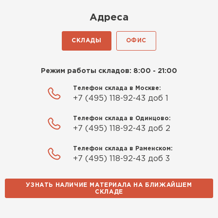
Киреев
Адреса
Иван
25.07.2024
СКЛАДЫ
ОФИС
Компания порадовала точной
доставкой и грамотной
Режим работы складов: 8:00 - 21:00
консультацией. Нужен был
утеплитель для разных
Телефон склада в Москве:
+7 (495) 118-92-43 доб 1
помещений. Взял утеплитель
Knauf для гаража и балкона.
Телефон склада в Одинцово:
Качество отличное, материал
+7 (495) 118-92-43 доб 2
плотный и легко монтируется.
Спасибо Александру!
Телефон склада в Раменском:
+7 (495) 118-92-43 доб 3
Румянцев
Матвей
УЗНАТЬ НАЛИЧИЕ МАТЕРИАЛА НА БЛИЖАЙШЕМ
27.12.2024
СКЛАДЕ
Водосточная система
Покупал рулонный утеплитель,