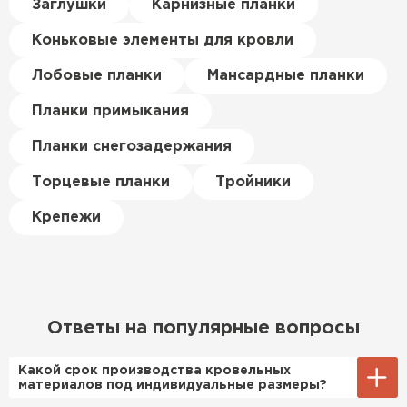
Керамическая черепица
Заглушки
Карнизные планки
материал есть в наличии, а
цена была почти в полтора
Коньковые элементы для кровли
ПЕРЕЙТИ
раза ниже, чем в обычных
магазинах. Сделал заказ,
Лобовые планки
Мансардные планки
привезли на следующий день,
Планки примыкания
и строители сразу начали
работать.
Планки снегозадержания
Новиков
Торцевые планки
Тройники
Артём
27.12.2024
Крепежи
Приобрёл утеплитель Isover
для утепления дачного домика.
Понравилось, что он мягкий, не
крошится и легко
Ответы на популярные вопросы
укладывается хоть я и не
профессионал, но справился
Какой срок производства кровельных
быстро. Ребята из компании
материалов под индивидуальные размеры?
порадовали, всё организовали