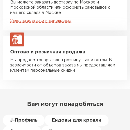
Вы можете заказать доставку по Москве и
повреждённые утеплители, а
Московской области или оформить самовывоз с
Манипулятор до 10 тн
от 13 000 руб
здесь таких проблем никогда
нашего склада в Москве
макс. длина груза 8 м
не было. Ещё один большой
Условия доставки и самовывоза
плюс оплата по факту.
Манипулятор до 20 тн
от 16 000 руб
макс. длина груза 13,5 м
Иван
Верещагин
20.06.2024
ЗАКАЗАТЬ С ДОСТАВКОЙ
Оптово и розничная продажа
Мы продаем товары как в розницу, так и оптом. В
Делал тёплый пол, мне
зависимости от объемов заказа мы предоставляем
порекомендовали посмотреть
клиентам персональные скидки
в розничных магазинах.
Посчитал по ценам и
получилось, что пол слишком
дорогой и слишком тёплый.
Вам могут понадобиться
Решил проверить в интернете
и наткнулся на эту компанию.
Спросил, есть ли у них
J-Профиль
Ендовы для кровли
Пеноплекс. Ребята сказали, что