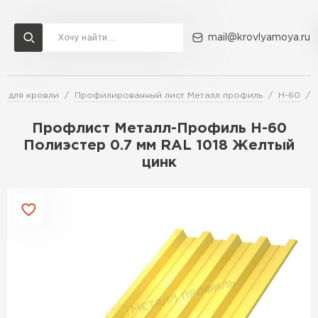
mail@krovlyamoya.ru
т для кровли
Профилированный лист Металл профиль
Н-60
Сервисы расчета
Доставка
Контакты
Профлист Металл-Профиль Н-60
Расчет штакетника для забора
Полиэстер 0.7 мм RAL 1018 Желтый
Расчет водостока
цинк
Расчет софитов для кровли
Перейти в каталог
Расчет фальцевой кровли
Металлочерепица
Расчет кровли из профнастила
Расчет кровли из металлочерепицы
ПЕРЕЙТИ