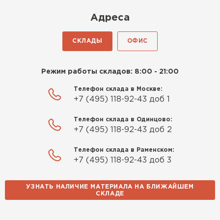
Киреев
Адреса
Иван
25.07.2024
СКЛАДЫ
ОФИС
Компания порадовала точной
доставкой и грамотной
Режим работы складов: 8:00 - 21:00
консультацией. Нужен был
утеплитель для разных
Телефон склада в Москве:
+7 (495) 118-92-43 доб 1
помещений. Взял утеплитель
Knauf для гаража и балкона.
Телефон склада в Одинцово:
Качество отличное, материал
+7 (495) 118-92-43 доб 2
плотный и легко монтируется.
Спасибо Александру!
Телефон склада в Раменском:
+7 (495) 118-92-43 доб 3
Румянцев
Матвей
УЗНАТЬ НАЛИЧИЕ МАТЕРИАЛА НА БЛИЖАЙШЕМ
27.12.2024
СКЛАДЕ
Водосточная система
Покупал рулонный утеплитель,