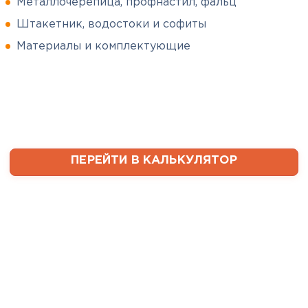
Металлочерепица, профнастил, фальц
Штакетник, водостоки и софиты
Сергей
Софиты
Пушинин
Материалы и комплектующие
09.01.2025
ПЕРЕЙТИ
В первый раз заказывал
утеплитель и не рассчитал
ваты оказалось значительно
меньше, чем нужно. Связался с
менеджером, объяснил, какой
ПЕРЕЙТИ В КАЛЬКУЛЯТОР
утеплитель требуется. Не
пришлось бегать по магазинам
и искать самому на каком
складе выкупать. Ребята
быстро собрали нужное
количество со своих складов и
оперативно организовали
доставку. Очень выручили!