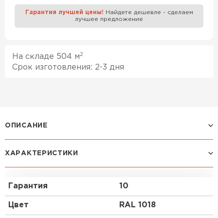
Гарантия лучшей цены!
Найдете дешевле - сделаем
лучшее предложение
Профилированный лист
ПЕРЕЙТИ
2
На складе 504 м
Срок изготовления: 2-3 дня
ОПИСАНИЕ
ХАРАКТЕРИСТИКИ
Профиль Н-60:
Один из видов профилированного листа с
Гарантия
10
наибольшей несущей способностью. Н-60
способен переносить очень высокие переменные
Цвет
RAL 1018
и постоянные нагрузки. Устойчивость и
стабильность ему обеспечивает значительная