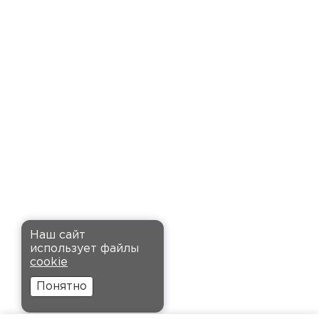
доставку точно в оговоренное
время. Материал прочный, не
деформируется и хорошо
сохраняет тепло. Взял
пеноплекс для утепления пола
на балконе. сразу стало
комфортнее, даже зимой
ходить можно без проблем.
Кононов
Александр
Комплектующие
12.11.2024
ПЕРЕЙТИ
Рекомендовали купить
Наш сайт
утеплитель Кнауф, в розницу
использует файлы
было значительно дороже.
cookie
Заказал оптом на весь дом, ещё
Понятно
и скидку получил. Компания
быстро оформила заказ и