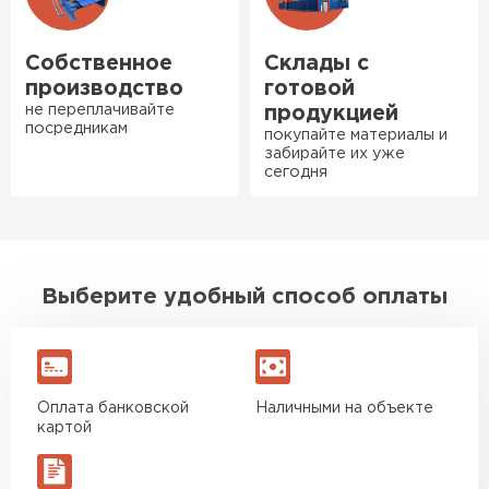
одной повреждённой упаковки.
Подсказали по
характеристикам, всё честно
Собственное
Склады с
рассказали, что именно нужно
производство
готовой
для бани, без лишних
не переплачивайте
продукцией
посредникам
навязываний!
покупайте материалы и
забирайте их уже
сегодня
Богомолов
Макар
27.05.2024
Ондулин
Недавно купил утеплитель
ПЕРЕЙТИ
Выберите удобный способ оплаты
Инсулейшн для потолка в
сарае. Материал плотный,
лёгкий, укладывать просто,
крошится минимально.
Доставили быстро,
Оплата банковской
Наличными на объекте
картой
консультанты помогли с
выбором и всё подробно
объяснили. С монтажом