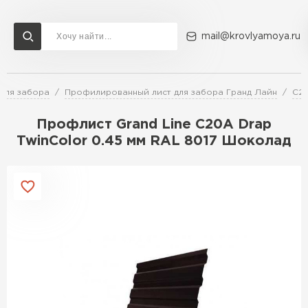
mail@krovlyamoya.ru
для забора
Профилированный лист для забора Гранд Лайн
C2
Сервисы расчета
Доставка
Контакты
Профлист Grand Line C20A Drap
Расчет штакетника для забора
TwinColor 0.45 мм RAL 8017 Шоколад
Расчет водостока
Расчет софитов для кровли
Перейти в каталог
Расчет фальцевой кровли
Металлочерепица
Расчет кровли из профнастила
Расчет кровли из металлочерепицы
ПЕРЕЙТИ