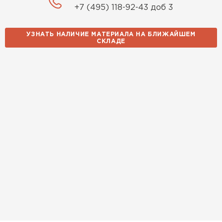
25.07.2024
+7 (495) 118-92-43 доб 3
Компания порадовала точной
УЗНАТЬ НАЛИЧИЕ МАТЕРИАЛА НА БЛИЖАЙШЕМ
доставкой и грамотной
СКЛАДЕ
консультацией. Нужен был
утеплитель для разных
помещений. Взял утеплитель
Knauf для гаража и балкона.
Качество отличное, материал
плотный и легко монтируется.
Спасибо Александру!
Румянцев
Матвей
Водосточная система
27.12.2024
ПЕРЕЙТИ
Покупал рулонный утеплитель,
но к работам приступил не
сразу, пачки лежали на улице и
попали под дождь. Что могу