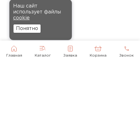
Комплектующие
деформируется и хорошо
Наш сайт
сохраняет тепло. Взял
использует файлы
ПЕРЕЙТИ
пеноплекс для утепления пола
cookie
на балконе. сразу стало
Понятно
комфортнее, даже зимой
ходить можно без проблем.
Кононов
Главная
Каталог
Заявка
Корзина
Звонок
Александр
12.11.2024
Рекомендовали купить
утеплитель Кнауф, в розницу
было значительно дороже.
Заказал оптом на весь дом, ещё
© 2010-2026
и скидку получил. Компания
быстро оформила заказ и
+ 7(495) 118-92-43
доставила вовремя, всё
mail@krovlyamoya.ru
прошло без проблем.