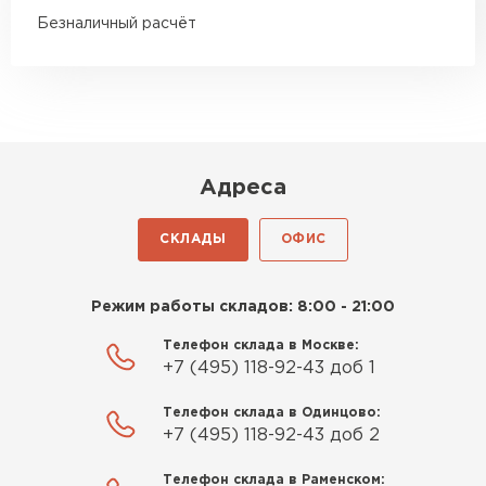
справился сам!
Безналичный расчёт
Михайлов
Андрей
21.10.2024
Искал определённый
Адреса
утеплитель для гаража, чтобы
обеспечить и теплоизоляцию, и
СКЛАДЫ
ОФИС
шумоизоляцию. Оперативно
проконсультировали, спасибо
Шифер
менеджерам. Остановил свой
Режим работы складов: 8:00 - 21:00
выбор на утеплителе Роквул.
ПЕРЕЙТИ
Этот материал был в наличии
Телефон склада в Москве:
+7 (495) 118-92-43 доб 1
на разных складах, и доставку
сделали уже на второй день.
Телефон склада в Одинцово:
+7 (495) 118-92-43 доб 2
Киреев
Иван
Телефон склада в Раменском: