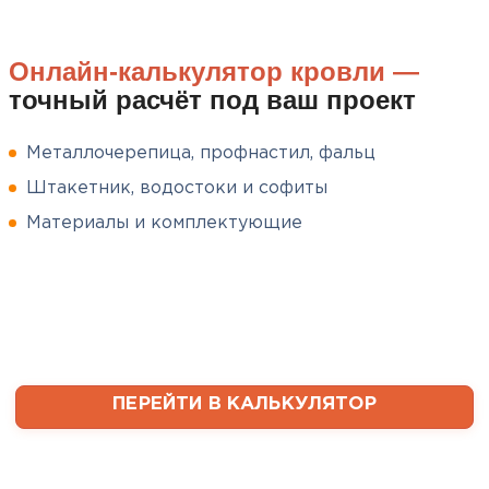
сказать. Спасибо за
качественный товар, ни одного
Онлайн-калькулятор кровли —
сырого утеплителя после
точный расчёт под ваш проект
вскрытия!
Чистяков
Металлочерепица, профнастил, фальц
Никита
Штакетник, водостоки и софиты
27.12.2024
Материалы и комплектующие
Взял утеплитель Технониколь.
Материал плотный, не
пропускает холод и легко
укладывается. Компания
помогла подобрать нужный
объем и быстро организовала
Софиты
доставку, что было очень
ПЕРЕЙТИ В КАЛЬКУЛЯТОР
удобно.
ПЕРЕЙТИ
Сергей