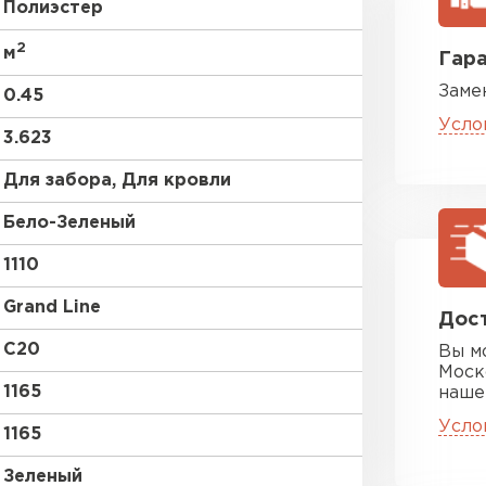
Полиэстер
без покрытия
2
м
Гара
Заме
0.45
Усло
3.623
Для забора, Для кровли
Цементно-
Бело-Зеленый
1110
ПЕРЕЙ
Grand Line
Дост
C20
Вы м
Моск
1165
наше
Усло
1165
Зеленый