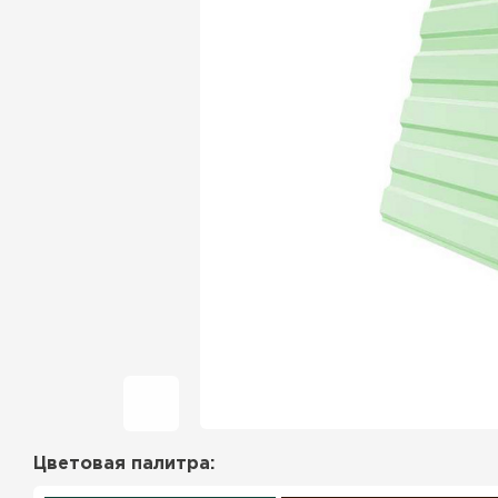
Фальцевая кровля
Ондулин
Гибкая черепица
Водосточная система
Рулонная кровля
Керамическая
черепица
Цементно-песчаная
черепица
Цветовая палитра:
Профилированный лист