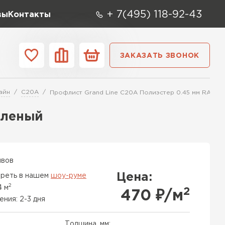
+ 7(495) 118-92-43
вы
Контакты
ЗАКАЗАТЬ ЗВОНОК
О компании
Контакты
айн
C20A
Профлист Grand Line C20A Полиэстер 0.45 мм RAL 6
ара
Вид
Тип
Производите
еленый
репица
ТИ
ывов
Цена:
реть в нашем
шоу-руме
2
4 м
2
470
₽/м
ения: 2-3 дня
Толщина, мм: