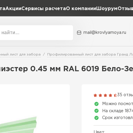
та
Акции
Сервисы расчета
О компании
Шоурум
Отзы
Расчет штакетника для забора
Расчет водостока
Расчет софитов для кровли
mail@krovlyamoya.ru
Расчет фальцевой кровли
ка
Акции
Расчет кровли из профнастила
Расчет кровли из металлочерепицы
ный лист для забора
Профилированный лист для забора Гранд Л
Тип тов
иэстер 0.45 мм RAL 6019 Бело-З
Гибкая че
ПЕРЕЙ
35 отз
Можно посмот
На складе 187
Срок изготовл
Цвет: