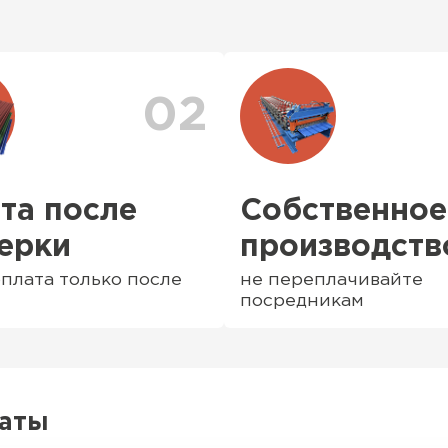
тами, в нашем
Доставка рассчитывае
аздвижные),
заказа. После оформл
е и
персональный менедж
доставки. Также вы 
доставки
. Возможны 
02
Шифер
ПЕРЕЙ
та после
Собственное
ерки
производств
плата только после
не переплачивайте
посредникам
латы