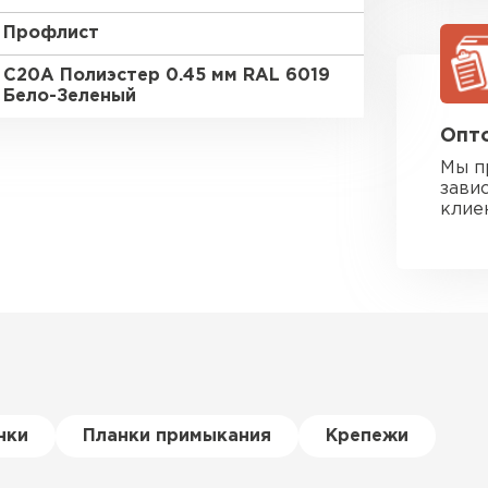
Профлист
C20A Полиэстер 0.45 мм RAL 6019
Бело-Зеленый
Опто
Мы п
зави
клие
Фальцевая
нки
Планки примыкания
Крепежи
ПЕРЕЙ