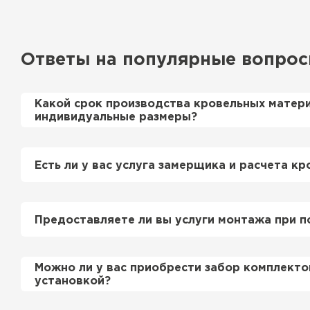
Ответы на популярные вопро
Какой срок производства кровельных матер
индивидуальные размеры?
Примерный срок производства металлочерепи
профнастила 1-2 дня. Производственные мощн
Есть ли у вас услуга замерщика и расчета кр
нам производить более 700 м2 в день.
Да, у нас в штате есть инженер-замерщик, ко
просьбе приедет на объект и сделает эксперт
Предоставляете ли вы услуги монтажа при п
этом стоимость расчета нашим специалистом 
бесплатно
.
Да, если это необходимо заказчику, мы можем
Можно ли у вас приобрести забор комплекто
смонтировать Вашу кровлю и забор по хороши
установкой?
подробно уточняйте у менеджера по телефону