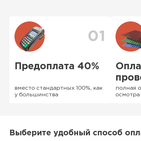
Да, мы продаем материалы для забора комплек
ассортименте есть ворота (раздвижные и не р
профильные трубы, заборные столбы, доборны
комплектующие элементы
01
Ондулин
ПЕРЕЙТИ
Предоплата 40%
Опла
пров
вместо стандартных 100%, как
полная о
у большинства
осмотра
Выберите удобный способ оп