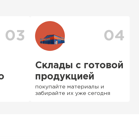
тся исходя из объема и веса Вашего
ения заявки с Вами свяжется
ер для уточнения деталей и расчета
можете ознакомиться
с единым тарифом
персональные скидки.
03
04
ТИ
Склады с готовой
о
продукцией
покупайте материалы и
забирайте их уже сегодня