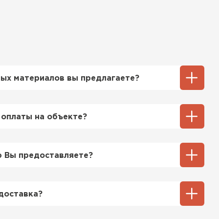
ых материалов вы предлагаете?
ий выбор кровельных материалов,
ицу, профнастил, ондулин, битумные
 оплаты на объекте?
ы и многое другое. Наши специалисты
ь вам выбрать подходящий вариант для
ненный способ оплаты у нас - эта оплата
тгрузки. При этом, если доставленный
 Вы предоставляете?
его качества, Вы вправе отказаться от
озицией мы предоставляем все
та качества, а также товарно-
доставка?
ную.