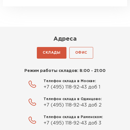
выбор на утеплителе Роквул.
Этот материал был в наличии
на разных складах, и доставку
сделали уже на второй день.
Шифер
Киреев
ПЕРЕЙТИ
Адреса
Иван
25.07.2024
СКЛАДЫ
ОФИС
Компания порадовала точной
доставкой и грамотной
Режим работы складов: 8:00 - 21:00
консультацией. Нужен был
утеплитель для разных
Телефон склада в Москве:
+7 (495) 118-92-43 доб 1
помещений. Взял утеплитель
Knauf для гаража и балкона.
Телефон склада в Одинцово:
Качество отличное, материал
+7 (495) 118-92-43 доб 2
плотный и легко монтируется.
Спасибо Александру!
Телефон склада в Раменском:
+7 (495) 118-92-43 доб 3
Румянцев