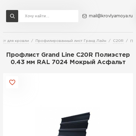
mail@krovlyamoya.ru
ст для кровли
Профилированный лист Гранд Лайн
C20R
Пр
Сервисы расчета
Доставка
Контакты
Профлист Grand Line С20R Полиэстер
Расчет штакетника для забора
0.43 мм RAL 7024 Мокрый Асфальт
Расчет водостока
Расчет софитов для кровли
Перейти в каталог
Расчет фальцевой кровли
Металлочерепица
Расчет кровли из профнастила
Расчет кровли из металлочерепицы
ПЕРЕЙТИ