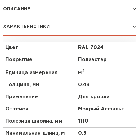
ОПИСАНИЕ
ПЕРЕЙТИ
Один из наиболее популярных видов профнастила
ХАРАКТЕРИСТИКИ
благодаря оптимальному сочетанию прочности
материала и его стоимости. Чуть более высокий
профиль чем у профнастила 10 выглядит более
Цвет
RAL 7024
строго, но более основательно. Отличный
материал для частного коттеджного
Покрытие
Полиэстер
строительства.
2
Единица измерения
м
Толщина, мм
0.43
Применение
Для кровли
Оттенок
Мокрый Асфальт
Полезная ширина, мм
1110
Минимальная длина, м
0.5