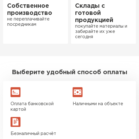
Ондулин
сарае. Материал плотный,
Собственное
Склады с
лёгкий, укладывать просто,
производство
готовой
ПЕРЕЙТИ
крошится минимально.
не переплачивайте
продукцией
посредникам
Доставили быстро,
покупайте материалы и
забирайте их уже
консультанты помогли с
сегодня
выбором и всё подробно
объяснили. С монтажом
справился сам!
Михайлов
Выберите удобный способ оплаты
Андрей
21.10.2024
Искал определённый
утеплитель для гаража, чтобы
Оплата банковской
Наличными на объекте
картой
обеспечить и теплоизоляцию, и
шумоизоляцию. Оперативно
проконсультировали, спасибо
менеджерам. Остановил свой
Безналичный расчёт