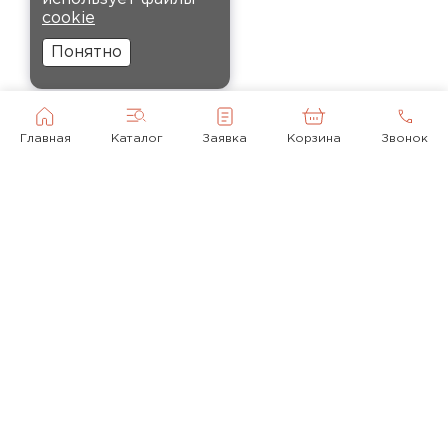
было значительно дороже.
cookie
Заказал оптом на весь дом, ещё
Понятно
и скидку получил. Компания
быстро оформила заказ и
доставила вовремя, всё
прошло без проблем.
Главная
Каталог
Заявка
Корзина
Звонок
Орлов
Михаил
01.12.2024
Доставку сделали вовремя, и
консультанты компании
© 2010-2026
помогли с выбором нужного
объёма. Взял утеплитель
+ 7(495) 118-92-43
Технониколь, у других
mail@krovlyamoya.ru
компаний значительно дороже
выходило
Москва, Очаковское шоссе, 32