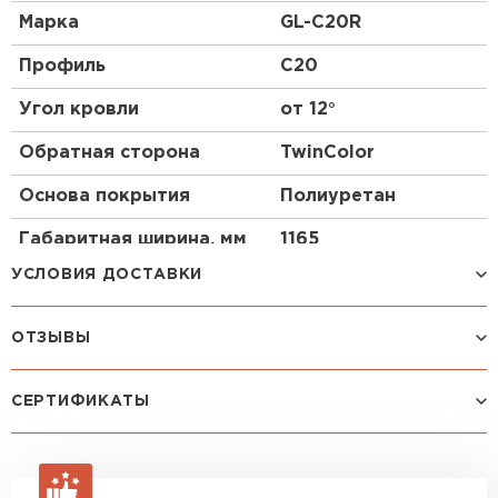
Марка
GL-С20R
Профиль
C20
Угол кровли
от 12°
Обратная сторона
TwinColor
Основа покрытия
Полиуретан
Рулонная кровля
Габаритная ширина, мм
1165
ПЕРЕЙТИ
УСЛОВИЯ ДОСТАВКИ
Палитра
Серый
Категория
Профлист
ОТЗЫВЫ
Способ доставки
Стоимость доставки
Маркировка
С20R Quarzit 0.5 мм
RAL 7024 Мокрый
Машина до 1,5 тн до 18 м3
от 2 200 руб
Посмотреть все отзывы
СЕРТИФИКАТЫ
Асфальт
макс. длина груза 4 м
ОСТАВИТЬ ОТЗЫВ
Машина до 2,5 тн до 32 м3
от 3 000 руб
макс. длина груза 6 м
Зайцев