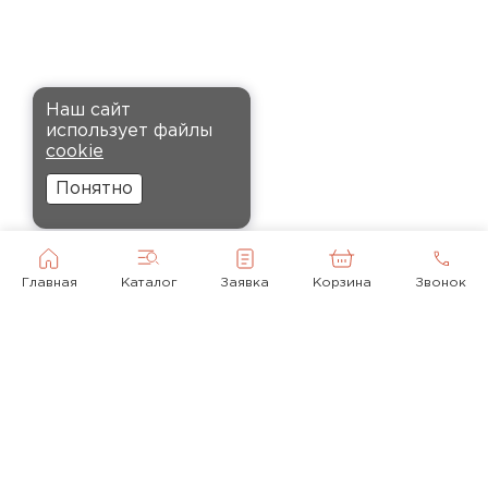
Кононов
Александр
12.11.2024
Комплектующие
Рекомендовали купить
ПЕРЕЙТИ
Наш сайт
утеплитель Кнауф, в розницу
использует файлы
было значительно дороже.
cookie
Заказал оптом на весь дом, ещё
Понятно
и скидку получил. Компания
быстро оформила заказ и
доставила вовремя, всё
прошло без проблем.
Главная
Каталог
Заявка
Корзина
Звонок
Орлов
Михаил
01.12.2024
Доставку сделали вовремя, и
консультанты компании
© 2010-2026
помогли с выбором нужного