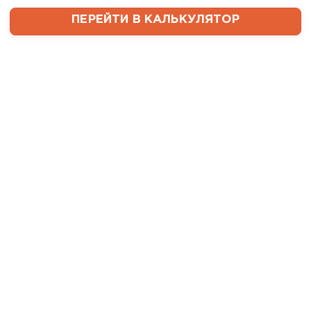
менеджером, объяснил, какой
ПЕРЕЙТИ В КАЛЬКУЛЯТОР
утеплитель требуется. Не
пришлось бегать по магазинам
и искать самому на каком
складе выкупать. Ребята
быстро собрали нужное
количество со своих складов и
оперативно организовали
доставку. Очень выручили!
Семин
Максим
27.12.2024
Приобрёл утеплитель Ursa для
стен и пола в гараже.
Компанию выбрал за хорошие
отзывы, и не пожалел: доставку
Доборные элементы для кровли
оформили быстро и привезли