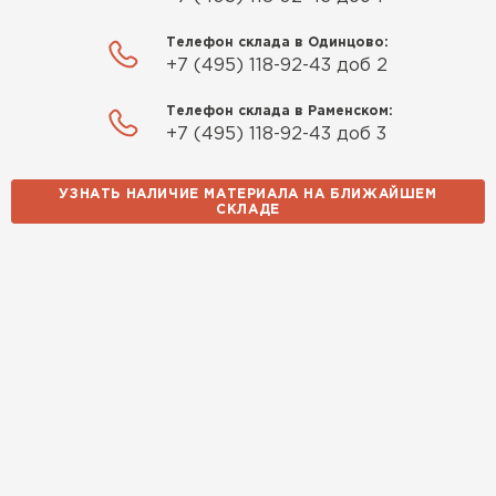
Knauf для гаража и балкона.
Телефон склада в Одинцово:
Качество отличное, материал
+7 (495) 118-92-43 доб 2
плотный и легко монтируется.
Спасибо Александру!
Телефон склада в Раменском:
+7 (495) 118-92-43 доб 3
Румянцев
Матвей
УЗНАТЬ НАЛИЧИЕ МАТЕРИАЛА НА БЛИЖАЙШЕМ
27.12.2024
СКЛАДЕ
Покупал рулонный утеплитель,
но к работам приступил не
Водосточная система
сразу, пачки лежали на улице и
попали под дождь. Что могу
ПЕРЕЙТИ
сказать. Спасибо за
качественный товар, ни одного
сырого утеплителя после
вскрытия!
Чистяков