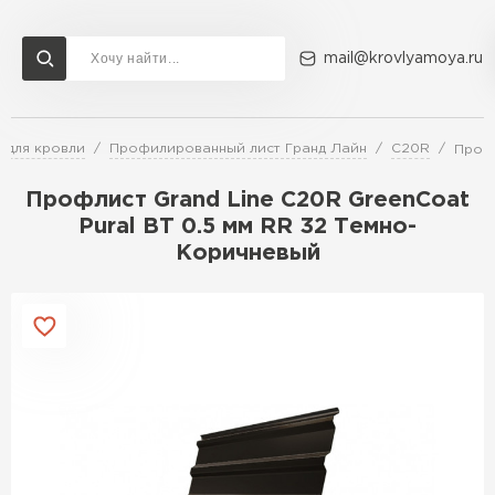
mail@krovlyamoya.ru
 для кровли
Профилированный лист Гранд Лайн
C20R
Профл
Сервисы расчета
Доставка
Контакты
Профлист Grand Line С20R GreenCoat
Расчет штакетника для забора
Pural BT 0.5 мм RR 32 Темно-
Расчет водостока
Коричневый
Расчет софитов для кровли
Перейти в каталог
Расчет фальцевой кровли
Металлочерепица
Расчет кровли из профнастила
Расчет кровли из металлочерепицы
ПЕРЕЙТИ