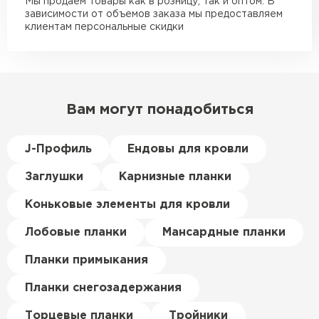
Мы продаем товары как в розницу, так и оптом. В
Делал тёплый пол, мне
зависимости от объемов заказа мы предоставляем
порекомендовали посмотреть
клиентам персональные скидки
в розничных магазинах.
Посчитал по ценам и
получилось, что пол слишком
дорогой и слишком тёплый.
Вам могут понадобиться
Решил проверить в интернете
и наткнулся на эту компанию.
Спросил, есть ли у них
J-Профиль
Ендовы для кровли
Пеноплекс. Ребята сказали, что
Заглушки
Карнизные планки
материал есть в наличии, а
цена была почти в полтора
Коньковые элементы для кровли
раза ниже, чем в обычных
магазинах. Сделал заказ,
Лобовые планки
Мансардные планки
привезли на следующий день,
Керамическая черепица
Планки примыкания
и строители сразу начали
работать.
Планки снегозадержания
ПЕРЕЙТИ
Новиков
Торцевые планки
Тройники