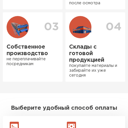
после осмотра
Богомолов
Макар
27.05.2024
03
04
Ондулин
Недавно купил утеплитель
Инсулейшн для потолка в
ПЕРЕЙТИ
сарае. Материал плотный,
Собственное
Склады с
лёгкий, укладывать просто,
производство
готовой
крошится минимально.
не переплачивайте
продукцией
посредникам
Доставили быстро,
покупайте материалы и
забирайте их уже
консультанты помогли с
сегодня
выбором и всё подробно
объяснили. С монтажом
справился сам!
Михайлов
Выберите удобный способ оплаты
Андрей
21.10.2024