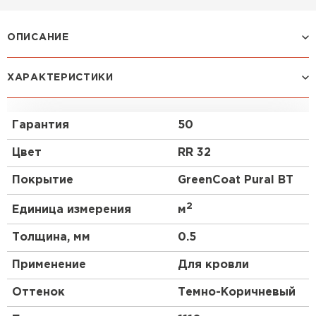
Профилированный лист
ОПИСАНИЕ
ПЕРЕЙТИ
Один из наиболее популярных видов профнастила
ХАРАКТЕРИСТИКИ
благодаря оптимальному сочетанию прочности
материала и его стоимости. Чуть более высокий
профиль чем у профнастила 10 выглядит более
Гарантия
50
строго, но более основательно. Отличный
материал для частного коттеджного
Цвет
RR 32
строительства.
Покрытие
GreenCoat Pural BT
2
Единица измерения
м
Толщина, мм
0.5
Применение
Для кровли
Оттенок
Темно-Коричневый