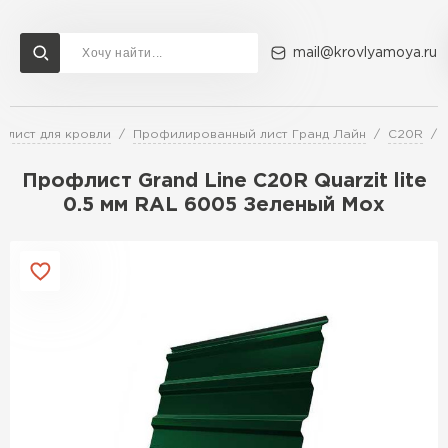
mail@krovlyamoya.ru
лист для кровли
Профилированный лист Гранд Лайн
C20R
Сервисы расчета
Доставка
Контакты
Профлист Grand Line С20R Quarzit lite
Расчет штакетника для забора
0.5 мм RAL 6005 Зеленый Мох
Расчет водостока
Расчет софитов для кровли
Перейти в каталог
Расчет фальцевой кровли
Металлочерепица
Расчет кровли из профнастила
Расчет кровли из металлочерепицы
ПЕРЕЙТИ