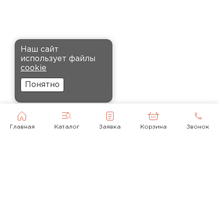
Кононов
Александр
12.11.2024
Комплектующие
Рекомендовали купить
ПЕРЕЙТИ
Наш сайт
утеплитель Кнауф, в розницу
использует файлы
было значительно дороже.
cookie
Заказал оптом на весь дом, ещё
Понятно
и скидку получил. Компания
быстро оформила заказ и
доставила вовремя, всё
прошло без проблем.
Главная
Каталог
Заявка
Корзина
Звонок
Орлов
Михаил
01.12.2024
Доставку сделали вовремя, и
консультанты компании
© 2010-2026
помогли с выбором нужного