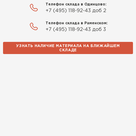
Телефон склада в Одинцово:
Качество отличное, материал
+7 (495) 118-92-43 доб 2
плотный и легко монтируется.
Спасибо Александру!
Телефон склада в Раменском:
+7 (495) 118-92-43 доб 3
Румянцев
Матвей
УЗНАТЬ НАЛИЧИЕ МАТЕРИАЛА НА БЛИЖАЙШЕМ
27.12.2024
СКЛАДЕ
Покупал рулонный утеплитель,
но к работам приступил не
Водосточная система
сразу, пачки лежали на улице и
попали под дождь. Что могу
ПЕРЕЙТИ
сказать. Спасибо за
качественный товар, ни одного
сырого утеплителя после
вскрытия!
Чистяков
Никита