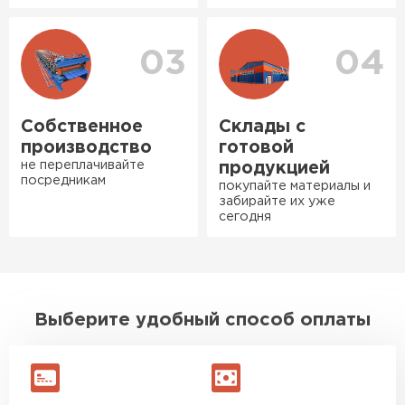
Богомолов
Макар
27.05.2024
03
04
Ондулин
Недавно купил утеплитель
Инсулейшн для потолка в
ПЕРЕЙТИ
сарае. Материал плотный,
Собственное
Склады с
лёгкий, укладывать просто,
производство
готовой
крошится минимально.
не переплачивайте
продукцией
посредникам
Доставили быстро,
покупайте материалы и
забирайте их уже
консультанты помогли с
сегодня
выбором и всё подробно
объяснили. С монтажом
справился сам!
Михайлов
Выберите удобный способ оплаты
Андрей
21.10.2024
Искал определённый