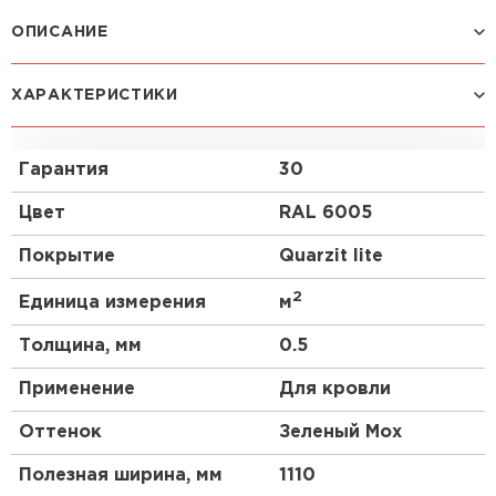
Профилированный лист
ОПИСАНИЕ
ПЕРЕЙТИ
Один из наиболее популярных видов профнастила
ХАРАКТЕРИСТИКИ
благодаря оптимальному сочетанию прочности
материала и его стоимости. Чуть более высокий
профиль чем у профнастила 10 выглядит более
Гарантия
30
строго, но более основательно. Отличный
материал для частного коттеджного
Цвет
RAL 6005
строительства.
Покрытие
Quarzit lite
2
Единица измерения
м
Толщина, мм
0.5
Применение
Для кровли
Оттенок
Зеленый Мох
Полезная ширина, мм
1110