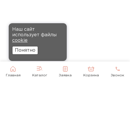
Кононов
Александр
12.11.2024
Комплектующие
Рекомендовали купить
ПЕРЕЙТИ
Наш сайт
утеплитель Кнауф, в розницу
использует файлы
было значительно дороже.
cookie
Заказал оптом на весь дом, ещё
Понятно
и скидку получил. Компания
быстро оформила заказ и
доставила вовремя, всё
прошло без проблем.
Главная
Каталог
Заявка
Корзина
Звонок
Орлов
Михаил
01.12.2024
Доставку сделали вовремя, и
консультанты компании
© 2010-2026
помогли с выбором нужного