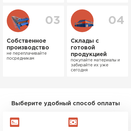
Богомолов
Макар
27.05.2024
03
04
Ондулин
Недавно купил утеплитель
Инсулейшн для потолка в
ПЕРЕЙТИ
сарае. Материал плотный,
Собственное
Склады с
лёгкий, укладывать просто,
производство
готовой
крошится минимально.
не переплачивайте
продукцией
посредникам
Доставили быстро,
покупайте материалы и
забирайте их уже
консультанты помогли с
сегодня
выбором и всё подробно
объяснили. С монтажом
справился сам!
Михайлов
Выберите удобный способ оплаты
Андрей
21.10.2024
Искал определённый