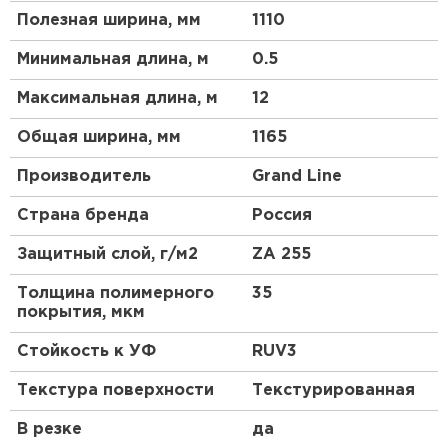
цинкового слоя. Встречаются дорогостоящие
Полезная ширина, мм
1110
варианты из хромоникелевой стали, алюминия
или меди.
Минимальная длина, м
0.5
Толщина
. Для низкого профиля допускается
Максимальная длина, м
12
Штакетник
минимальная толщина 0,4 мм, для высокого –
не менее 0,7 мм.
Общая ширина, мм
1165
ПЕРЕЙТИ
Структура
. Профнастил – композитный
Производитель
(многослойный) материал. У разных марок
Grand Line
число слоев меняется от 3 до 10; толщина
Страна бренда
Россия
также может быть разной.
Защитный слой, г/м2
ZA 255
Толщина полимерного
35
покрытия, мкм
Стойкость к УФ
RUV3
Текстура поверхности
Текстурированная
В резке
да