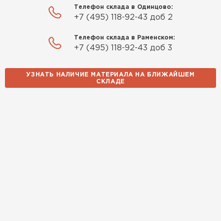
Телефон склада в Одинцово:
Качество отличное, материал
+7 (495) 118-92-43 доб 2
плотный и легко монтируется.
Спасибо Александру!
Телефон склада в Раменском:
+7 (495) 118-92-43 доб 3
Румянцев
Матвей
УЗНАТЬ НАЛИЧИЕ МАТЕРИАЛА НА БЛИЖАЙШЕМ
27.12.2024
СКЛАДЕ
Покупал рулонный утеплитель,
но к работам приступил не
Водосточная система
сразу, пачки лежали на улице и
попали под дождь. Что могу
ПЕРЕЙТИ
сказать. Спасибо за
качественный товар, ни одного
сырого утеплителя после
вскрытия!
Чистяков
Никита