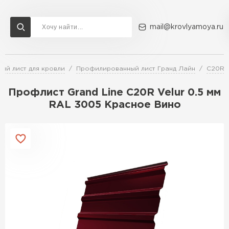
mail@krovlyamoya.ru
ый лист для кровли
Профилированный лист Гранд Лайн
C20R
Сервисы расчета
Доставка
Контакты
Профлист Grand Line С20R Velur 0.5 мм
Расчет штакетника для забора
RAL 3005 Красное Вино
Расчет водостока
Расчет софитов для кровли
Перейти в каталог
Расчет фальцевой кровли
Металлочерепица
Расчет кровли из профнастила
Расчет кровли из металлочерепицы
ПЕРЕЙТИ