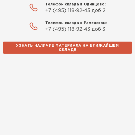
Телефон склада в Одинцово:
Качество отличное, материал
+7 (495) 118-92-43 доб 2
плотный и легко монтируется.
Спасибо Александру!
Телефон склада в Раменском:
+7 (495) 118-92-43 доб 3
Румянцев
Матвей
УЗНАТЬ НАЛИЧИЕ МАТЕРИАЛА НА БЛИЖАЙШЕМ
27.12.2024
СКЛАДЕ
Покупал рулонный утеплитель,
но к работам приступил не
Водосточная система
сразу, пачки лежали на улице и
попали под дождь. Что могу
ПЕРЕЙТИ
сказать. Спасибо за
качественный товар, ни одного
сырого утеплителя после
вскрытия!
Чистяков
Никита