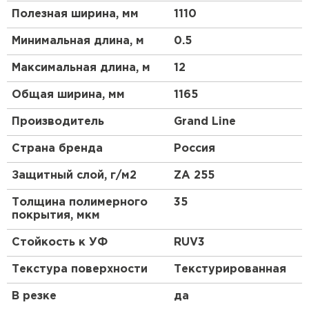
цинкового слоя. Встречаются дорогостоящие
Полезная ширина, мм
1110
варианты из хромоникелевой стали, алюминия
или меди.
Минимальная длина, м
0.5
Толщина
. Для низкого профиля допускается
Максимальная длина, м
12
Штакетник
минимальная толщина 0,4 мм, для высокого –
не менее 0,7 мм.
Общая ширина, мм
1165
ПЕРЕЙТИ
Структура
. Профнастил – композитный
Производитель
(многослойный) материал. У разных марок
Grand Line
число слоев меняется от 3 до 10; толщина
Страна бренда
Россия
также может быть разной.
Защитный слой, г/м2
ZA 255
Толщина полимерного
35
покрытия, мкм
Стойкость к УФ
RUV3
Текстура поверхности
Текстурированная
В резке
да