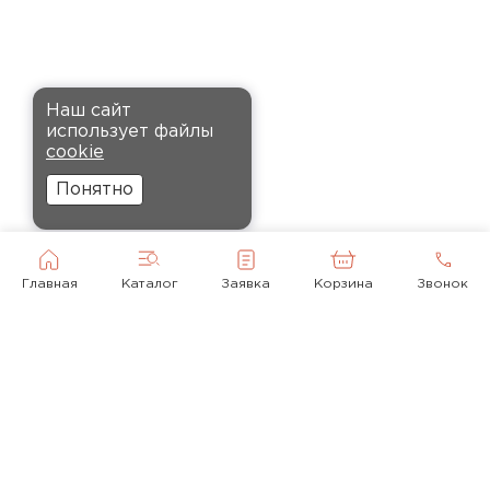
Кононов
Александр
12.11.2024
Комплектующие
Рекомендовали купить
ПЕРЕЙТИ
Наш сайт
утеплитель Кнауф, в розницу
использует файлы
было значительно дороже.
cookie
Заказал оптом на весь дом, ещё
Понятно
и скидку получил. Компания
быстро оформила заказ и
доставила вовремя, всё
прошло без проблем.
Главная
Каталог
Заявка
Корзина
Звонок
Орлов
Михаил
01.12.2024
Доставку сделали вовремя, и
консультанты компании
© 2010-2026
помогли с выбором нужного