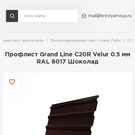
mail@krovlyamoya.ru
нный лист для кровли
Профилированный лист Гранд Лайн
C2
Сервисы расчета
Доставка
Контакты
Профлист Grand Line С20R Velur 0.5 мм
Расчет штакетника для забора
RAL 8017 Шоколад
Расчет водостока
Расчет софитов для кровли
Перейти в каталог
Расчет фальцевой кровли
Металлочерепица
Расчет кровли из профнастила
Расчет кровли из металлочерепицы
ПЕРЕЙТИ