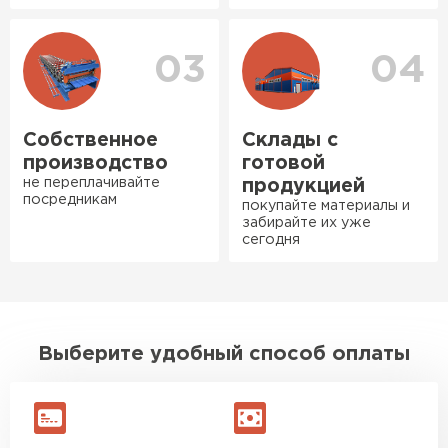
Богомолов
Макар
27.05.2024
03
04
Ондулин
Недавно купил утеплитель
Инсулейшн для потолка в
ПЕРЕЙТИ
сарае. Материал плотный,
Собственное
Склады с
лёгкий, укладывать просто,
производство
готовой
крошится минимально.
не переплачивайте
продукцией
посредникам
Доставили быстро,
покупайте материалы и
забирайте их уже
консультанты помогли с
сегодня
выбором и всё подробно
объяснили. С монтажом
справился сам!
Михайлов
Выберите удобный способ оплаты
Андрей
21.10.2024
Искал определённый