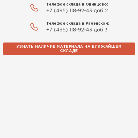
Телефон склада в Одинцово:
Качество отличное, материал
+7 (495) 118-92-43 доб 2
плотный и легко монтируется.
Спасибо Александру!
Телефон склада в Раменском:
+7 (495) 118-92-43 доб 3
Румянцев
Матвей
УЗНАТЬ НАЛИЧИЕ МАТЕРИАЛА НА БЛИЖАЙШЕМ
27.12.2024
СКЛАДЕ
Покупал рулонный утеплитель,
но к работам приступил не
Водосточная система
сразу, пачки лежали на улице и
попали под дождь. Что могу
ПЕРЕЙТИ
сказать. Спасибо за
качественный товар, ни одного
сырого утеплителя после
вскрытия!
Чистяков
Никита