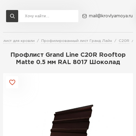
mail@krovlyamoya.ru
 лист для кровли
Профилированный лист Гранд Лайн
C20R
Сервисы расчета
Доставка
Контакты
Профлист Grand Line С20R Rooftop
Расчет штакетника для забора
Matte 0.5 мм RAL 8017 Шоколад
Расчет водостока
Расчет софитов для кровли
Перейти в каталог
Расчет фальцевой кровли
Металлочерепица
Расчет кровли из профнастила
Расчет кровли из металлочерепицы
ПЕРЕЙТИ