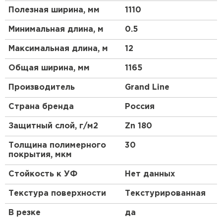
цинкового слоя. Встречаются дорогостоящие
Полезная ширина, мм
1110
варианты из хромоникелевой стали, алюминия
или меди.
Минимальная длина, м
0.5
Толщина
. Для низкого профиля допускается
Максимальная длина, м
12
Штакетник
минимальная толщина 0,4 мм, для высокого –
не менее 0,7 мм.
Общая ширина, мм
1165
ПЕРЕЙТИ
Структура
. Профнастил – композитный
Производитель
(многослойный) материал. У разных марок
Grand Line
число слоев меняется от 3 до 10; толщина
Страна бренда
Россия
также может быть разной.
Защитный слой, г/м2
Zn 180
Толщина полимерного
30
покрытия, мкм
Стойкость к УФ
Нет данных
Текстура поверхности
Текстурированная
В резке
да