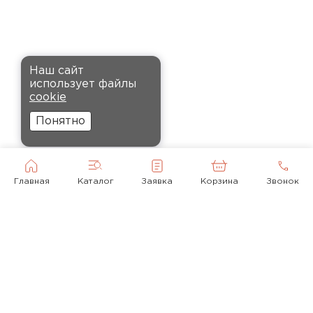
Кононов
Александр
12.11.2024
Комплектующие
Рекомендовали купить
ПЕРЕЙТИ
Наш сайт
утеплитель Кнауф, в розницу
использует файлы
было значительно дороже.
cookie
Заказал оптом на весь дом, ещё
Понятно
и скидку получил. Компания
быстро оформила заказ и
доставила вовремя, всё
прошло без проблем.
Главная
Каталог
Заявка
Корзина
Звонок
Орлов
Михаил
01.12.2024
Доставку сделали вовремя, и
консультанты компании
© 2010-2026
помогли с выбором нужного