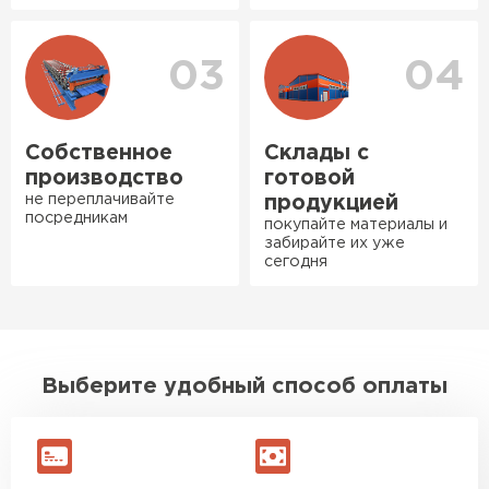
Богомолов
Макар
27.05.2024
03
04
Ондулин
Недавно купил утеплитель
Инсулейшн для потолка в
ПЕРЕЙТИ
сарае. Материал плотный,
Собственное
Склады с
лёгкий, укладывать просто,
производство
готовой
крошится минимально.
не переплачивайте
продукцией
посредникам
Доставили быстро,
покупайте материалы и
забирайте их уже
консультанты помогли с
сегодня
выбором и всё подробно
объяснили. С монтажом
справился сам!
Михайлов
Выберите удобный способ оплаты
Андрей
21.10.2024
Искал определённый