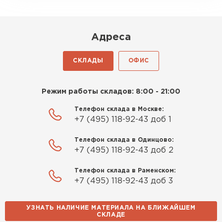
Киреев
Иван
25.07.2024
Адреса
Компания порадовала точной
СКЛАДЫ
ОФИС
доставкой и грамотной
консультацией. Нужен был
утеплитель для разных
Режим работы складов: 8:00 - 21:00
помещений. Взял утеплитель
Телефон склада в Москве:
Knauf для гаража и балкона.
+7 (495) 118-92-43 доб 1
Качество отличное, материал
плотный и легко монтируется.
Телефон склада в Одинцово:
Спасибо Александру!
+7 (495) 118-92-43 доб 2
Телефон склада в Раменском:
Румянцев
+7 (495) 118-92-43 доб 3
Матвей
27.12.2024
УЗНАТЬ НАЛИЧИЕ МАТЕРИАЛА НА БЛИЖАЙШЕМ
Покупал рулонный утеплитель,
Водосточная система
СКЛАДЕ