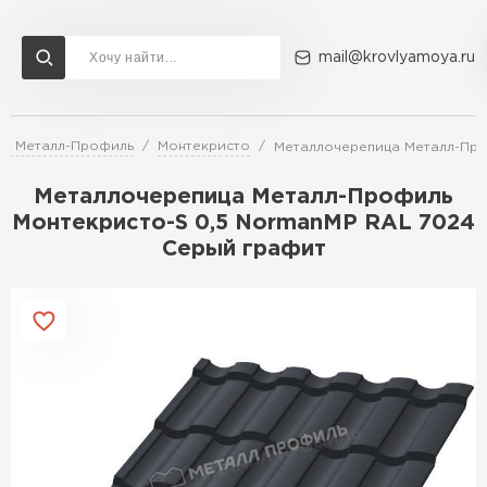
mail@krovlyamoya.ru
ца Металл-Профиль
Монтекристо
Металлочерепица Металл-Про
Сервисы расчета
Доставка
Контакты
Металлочерепица Металл-Профиль
Расчет штакетника для забора
Монтекристо-S 0,5 NormanMP RAL 7024
Расчет водостока
Серый графит
Расчет софитов для кровли
Перейти в каталог
Расчет фальцевой кровли
Металлочерепица
Расчет кровли из профнастила
Расчет кровли из металлочерепицы
ПЕРЕЙТИ