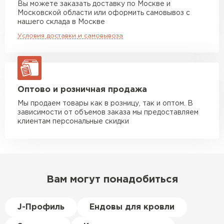
Вы можете заказать доставку по Москве и
повреждённые утеплители, а
Московской области или оформить самовывоз с
Манипулятор до 10 тн
от 13 000 руб
здесь таких проблем никогда
нашего склада в Москве
макс. длина груза 8 м
не было. Ещё один большой
Условия доставки и самовывоза
плюс оплата по факту.
Манипулятор до 20 тн
от 16 000 руб
макс. длина груза 13,5 м
Иван
Верещагин
20.06.2024
ЗАКАЗАТЬ С ДОСТАВКОЙ
Оптово и розничная продажа
Мы продаем товары как в розницу, так и оптом. В
Делал тёплый пол, мне
зависимости от объемов заказа мы предоставляем
порекомендовали посмотреть
клиентам персональные скидки
в розничных магазинах.
Посчитал по ценам и
получилось, что пол слишком
дорогой и слишком тёплый.
Вам могут понадобиться
Решил проверить в интернете
и наткнулся на эту компанию.
Спросил, есть ли у них
J-Профиль
Ендовы для кровли
Пеноплекс. Ребята сказали, что