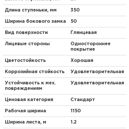
начиная с подготовки стали и заканчивая тестами
Длина ступеньки, мм
350
на долговечность покрытия. Надёжность
NormanMP
®
доказана экспертами МИСиС. После
Ширина бокового замка
50
испытания образца в специальной камере
соляного тумана ржавчина в месте повреждения
Вид поверхности
Глянцевая
не появилась. Таким образом, вы получаете
надёжный товар, на который предлагается
Лицевые стороны
Одностороннее
гарантия до 20 лет*.
покрытие
Преимущества:
Цветостойкость
Хорошая
Коррозийная стойкость
Удовлетворительная
Лёгкий стройматериал, который удобно
Рулонная кровля
перевозить и монтировать.
Устойчивость к мех.
Удовлетворительная
Вариативность выбора сочетаний покрытия,
ПЕРЕЙТИ
повреждениям
профиля, цвета, толщины стали.
Ценовая категория
Стандарт
Стойкость к ультрафиолету, агрессивной
среде, коррозии.
Рабочая ширина
1150
Изготовление на заказ по меркам клиента.
Ширина листа, м
1.2
Экономичность: доступная цена и