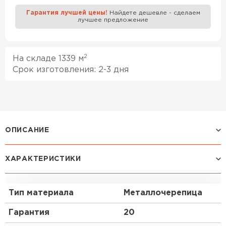
Гарантия лучшей цены!
Найдете дешевле - сделаем
лучшее предложение
Профилированный лист
ПЕРЕЙТИ
2
На складе 1339 м
Срок изготовления: 2-3 дня
ОПИСАНИЕ
ХАРАКТЕРИСТИКИ
Профиль МОНТЕКРИСТО:
Стальная черепица МОНТЕКРИСТО подходит для
Тип материала
Металлочерепица
применения вне зависимости от вида
строительства или особенностей климата. Этот
Гарантия
20
профиль привлекательно смотрится на скатах
малой и большой площади, подчеркивая их