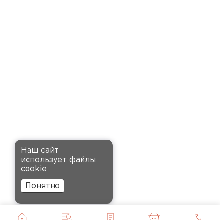
время. Материал прочный, не
деформируется и хорошо
сохраняет тепло. Взял
пеноплекс для утепления пола
на балконе. сразу стало
комфортнее, даже зимой
ходить можно без проблем.
Кононов
Александр
Комплектующие
12.11.2024
ПЕРЕЙТИ
Рекомендовали купить
Наш сайт
утеплитель Кнауф, в розницу
использует файлы
было значительно дороже.
cookie
Заказал оптом на весь дом, ещё
Понятно
и скидку получил. Компания
быстро оформила заказ и
доставила вовремя, всё