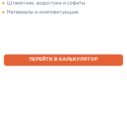
Штакетник, водостоки и софиты
Сергей
Софиты
Пушинин
Материалы и комплектующие
09.01.2025
ПЕРЕЙТИ
В первый раз заказывал
утеплитель и не рассчитал
ваты оказалось значительно
меньше, чем нужно. Связался с
менеджером, объяснил, какой
ПЕРЕЙТИ В КАЛЬКУЛЯТОР
утеплитель требуется. Не
пришлось бегать по магазинам
и искать самому на каком
складе выкупать. Ребята
быстро собрали нужное
количество со своих складов и
оперативно организовали
доставку. Очень выручили!
Семин