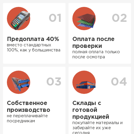
уточнения деталей и расчета доставки. Также
оперативно, всё целое, ни
вы можете ознакомиться
с единым тарифом
одной повреждённой упаковки.
доставки
. Возможны персональные скидки.
01
02
Подсказали по
характеристикам, всё честно
рассказали, что именно нужно
Предоплата 40%
Оплата после
для бани, без лишних
вместо стандартных
проверки
навязываний!
100%, как у большинства
полная оплата только
Ондулин
после осмотра
Богомолов
Макар
ПЕРЕЙТИ
27.05.2024
03
04
Недавно купил утеплитель
Инсулейшн для потолка в
сарае. Материал плотный,
Собственное
Склады с
лёгкий, укладывать просто,
производство
готовой
крошится минимально.
не переплачивайте
продукцией
посредникам
Доставили быстро,
покупайте материалы и
забирайте их уже
консультанты помогли с
сегодня