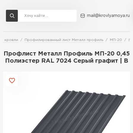
mail@krovlyamoya.ru
ля кровли
Профилированный лист Металл профиль
МП-20
Пр
Сервисы расчета
Доставка
Контакты
Профлист Металл Профиль МП-20 0,45
Расчет штакетника для забора
Полиэстер RAL 7024 Серый графит | B
Расчет водостока
Расчет софитов для кровли
Перейти в каталог
Расчет фальцевой кровли
Металлочерепица
Расчет кровли из профнастила
Расчет кровли из металлочерепицы
ПЕРЕЙТИ