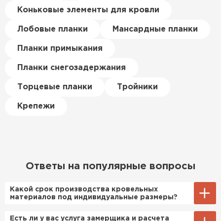
цена была почти в полтора
Коньковые элементы для кровли
раза ниже, чем в обычных
ПЕРЕЙТИ
магазинах. Сделал заказ,
Лобовые планки
Мансардные планки
привезли на следующий день,
Планки примыкания
и строители сразу начали
работать.
Планки снегозадержания
Новиков
Торцевые планки
Тройники
Артём
27.12.2024
Крепежи
Приобрёл утеплитель Isover
для утепления дачного домика.
Понравилось, что он мягкий, не
крошится и легко
Ответы на популярные вопросы
укладывается хоть я и не
профессионал, но справился
Какой срок производства кровельных
быстро. Ребята из компании
материалов под индивидуальные размеры?
порадовали, всё организовали
Примерный срок производства
Есть ли у вас услуга замерщика и расчета
оперативно, доставили