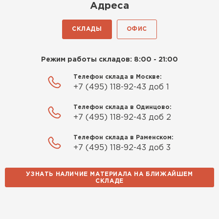
Киреев
Адреса
Иван
25.07.2024
СКЛАДЫ
ОФИС
Компания порадовала точной
доставкой и грамотной
Режим работы складов: 8:00 - 21:00
консультацией. Нужен был
утеплитель для разных
Телефон склада в Москве:
+7 (495) 118-92-43 доб 1
помещений. Взял утеплитель
Knauf для гаража и балкона.
Телефон склада в Одинцово:
Качество отличное, материал
+7 (495) 118-92-43 доб 2
плотный и легко монтируется.
Спасибо Александру!
Телефон склада в Раменском:
+7 (495) 118-92-43 доб 3
Румянцев
Матвей
УЗНАТЬ НАЛИЧИЕ МАТЕРИАЛА НА БЛИЖАЙШЕМ
27.12.2024
СКЛАДЕ
Водосточная система
Покупал рулонный утеплитель,
но к работам приступил не
ПЕРЕЙТИ