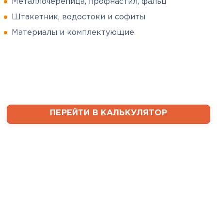
Металлочерепица, профнастил, фальц
Штакетник, водостоки и софиты
Сергей
Софиты
Пушинин
Материалы и комплектующие
09.01.2025
ПЕРЕЙТИ
В первый раз заказывал
утеплитель и не рассчитал
ваты оказалось значительно
меньше, чем нужно. Связался с
менеджером, объяснил, какой
ПЕРЕЙТИ В КАЛЬКУЛЯТОР
утеплитель требуется. Не
пришлось бегать по магазинам
и искать самому на каком
складе выкупать. Ребята
быстро собрали нужное
количество со своих складов и
оперативно организовали
доставку. Очень выручили!