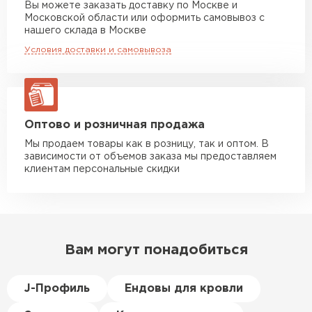
от климата.
Вы можете заказать доставку по Москве и
повреждённые утеплители, а
Московской области или оформить самовывоз с
Монтаж простой, не требует значительных
Манипулятор до 10 тн
от 13 000 руб
здесь таких проблем никогда
нашего склада в Москве
макс. длина груза 8 м
денежных расходов.
не было. Ещё один большой
Условия доставки и самовывоза
Широкий выбор цветовых решений.
плюс оплата по факту.
Манипулятор до 20 тн
от 16 000 руб
Не выгорает, несмотря на воздействие
макс. длина груза 13,5 м
агрессивных факторов, например, солнечных
Иван
Верещагин
лучей.
20.06.2024
ЗАКАЗАТЬ С ДОСТАВКОЙ
Оптово и розничная продажа
Мы продаем товары как в розницу, так и оптом. В
Делал тёплый пол, мне
зависимости от объемов заказа мы предоставляем
порекомендовали посмотреть
клиентам персональные скидки
в розничных магазинах.
Посчитал по ценам и
получилось, что пол слишком
дорогой и слишком тёплый.
Вам могут понадобиться
Решил проверить в интернете
и наткнулся на эту компанию.
Спросил, есть ли у них
J-Профиль
Ендовы для кровли
Пеноплекс. Ребята сказали, что