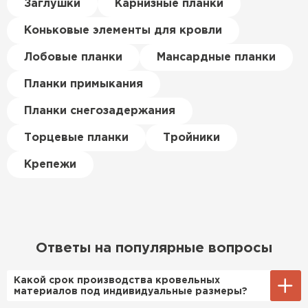
Керамическая черепица
Заглушки
Карнизные планки
материал есть в наличии, а
цена была почти в полтора
Коньковые элементы для кровли
ПЕРЕЙТИ
раза ниже, чем в обычных
магазинах. Сделал заказ,
Лобовые планки
Мансардные планки
привезли на следующий день,
Планки примыкания
и строители сразу начали
работать.
Планки снегозадержания
Новиков
Торцевые планки
Тройники
Артём
27.12.2024
Крепежи
Приобрёл утеплитель Isover
для утепления дачного домика.
Понравилось, что он мягкий, не
крошится и легко
Ответы на популярные вопросы
укладывается хоть я и не
профессионал, но справился
Какой срок производства кровельных
быстро. Ребята из компании
материалов под индивидуальные размеры?
порадовали, всё организовали