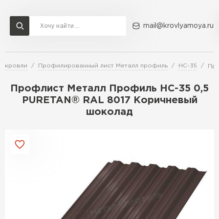
mail@krovlyamoya.ru
я кровли
Профилированный лист Металл профиль
НС-35
Про
Сервисы расчета
Доставка
Контакты
Профлист Металл Профиль НС-35 0,5
Расчет штакетника для забора
PURETAN® RAL 8017 Коричневый
Расчет водостока
шоколад
Расчет софитов для кровли
Перейти в каталог
Расчет фальцевой кровли
Металлочерепица
Расчет кровли из профнастила
Расчет кровли из металлочерепицы
ПЕРЕЙТИ