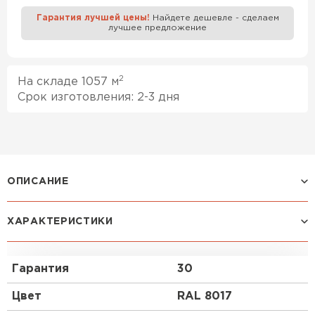
Гарантия лучшей цены!
Найдете дешевле - сделаем
лучшее предложение
Профилированный лист
ПЕРЕЙТИ
2
На складе 1057 м
Срок изготовления: 2-3 дня
ОПИСАНИЕ
Профилированный лист НС-35x1000-B (PURETAN-
20-8017-0,5) часто используется в Москве для
ХАРАКТЕРИСТИКИ
монтажа забора. Изначально он представляет
собой лист оцинкованной стали с покрытием.
Общая толщина стальной основы с цинковым и
Гарантия
30
полимерным покрытием — 0.5 мм.Проходя
процедуру холодного проката, металл
Цвет
RAL 8017
приобретает рисунок из повторяющихся волн.