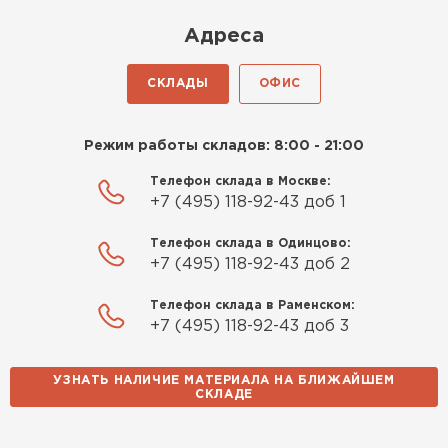
Киреев
Адреса
Иван
25.07.2024
СКЛАДЫ
ОФИС
Компания порадовала точной
доставкой и грамотной
Режим работы складов: 8:00 - 21:00
консультацией. Нужен был
утеплитель для разных
Телефон склада в Москве:
+7 (495) 118-92-43 доб 1
помещений. Взял утеплитель
Knauf для гаража и балкона.
Телефон склада в Одинцово:
Качество отличное, материал
+7 (495) 118-92-43 доб 2
плотный и легко монтируется.
Спасибо Александру!
Телефон склада в Раменском:
+7 (495) 118-92-43 доб 3
Румянцев
Матвей
УЗНАТЬ НАЛИЧИЕ МАТЕРИАЛА НА БЛИЖАЙШЕМ
27.12.2024
СКЛАДЕ
Водосточная система
Покупал рулонный утеплитель,