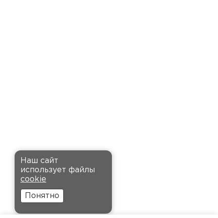
доставку точно в оговоренное
время. Материал прочный, не
деформируется и хорошо
сохраняет тепло. Взял
пеноплекс для утепления пола
на балконе. сразу стало
комфортнее, даже зимой
ходить можно без проблем.
Кононов
Александр
Комплектующие
12.11.2024
ПЕРЕЙТИ
Рекомендовали купить
Наш сайт
утеплитель Кнауф, в розницу
использует файлы
было значительно дороже.
cookie
Заказал оптом на весь дом, ещё
Понятно
и скидку получил. Компания
быстро оформила заказ и