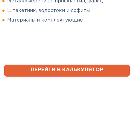
Металлочерепица, профнастил, фальц
Штакетник, водостоки и софиты
Сергей
Софиты
Пушинин
Материалы и комплектующие
09.01.2025
ПЕРЕЙТИ
В первый раз заказывал
утеплитель и не рассчитал
ваты оказалось значительно
меньше, чем нужно. Связался с
менеджером, объяснил, какой
ПЕРЕЙТИ В КАЛЬКУЛЯТОР
утеплитель требуется. Не
пришлось бегать по магазинам
и искать самому на каком
складе выкупать. Ребята
быстро собрали нужное
количество со своих складов и
оперативно организовали
доставку. Очень выручили!