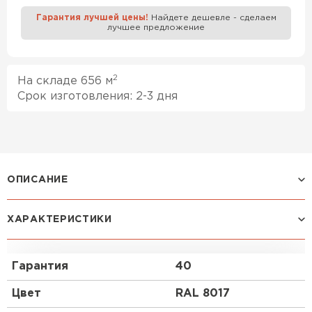
Гарантия лучшей цены!
Найдете дешевле - сделаем
лучшее предложение
Профилированный лист
ПЕРЕЙТИ
2
На складе 656 м
Срок изготовления: 2-3 дня
ОПИСАНИЕ
Профилированный лист НС-35x1000-B (VikingMP
E-20-8017-0,5) — популярный материал в
ХАРАКТЕРИСТИКИ
Обнинске для обустройства забора. Изначально он
представляет собой металлический
оцинкованный лист с покрытием. Толщина
Гарантия
40
металла с оцинковкой и защитно-декоративным
покрытием составляет 0.5 мм.После проката на
Цвет
RAL 8017
специальном оборудовании металл принимает