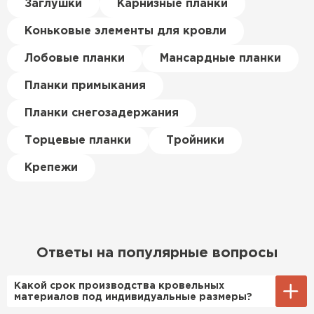
Керамическая черепица
Заглушки
Карнизные планки
материал есть в наличии, а
цена была почти в полтора
Коньковые элементы для кровли
ПЕРЕЙТИ
раза ниже, чем в обычных
магазинах. Сделал заказ,
Лобовые планки
Мансардные планки
привезли на следующий день,
Планки примыкания
и строители сразу начали
работать.
Планки снегозадержания
Новиков
Торцевые планки
Тройники
Артём
27.12.2024
Крепежи
Приобрёл утеплитель Isover
для утепления дачного домика.
Понравилось, что он мягкий, не
крошится и легко
Ответы на популярные вопросы
укладывается хоть я и не
профессионал, но справился
Какой срок производства кровельных
быстро. Ребята из компании
материалов под индивидуальные размеры?
порадовали, всё организовали