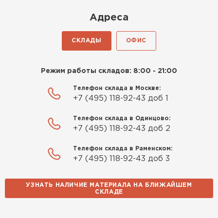
Киреев
Адреса
Иван
25.07.2024
СКЛАДЫ
ОФИС
Компания порадовала точной
доставкой и грамотной
Режим работы складов: 8:00 - 21:00
консультацией. Нужен был
утеплитель для разных
Телефон склада в Москве:
+7 (495) 118-92-43 доб 1
помещений. Взял утеплитель
Knauf для гаража и балкона.
Телефон склада в Одинцово:
Качество отличное, материал
+7 (495) 118-92-43 доб 2
плотный и легко монтируется.
Спасибо Александру!
Телефон склада в Раменском:
+7 (495) 118-92-43 доб 3
Румянцев
Матвей
УЗНАТЬ НАЛИЧИЕ МАТЕРИАЛА НА БЛИЖАЙШЕМ
27.12.2024
СКЛАДЕ
Водосточная система
Покупал рулонный утеплитель,