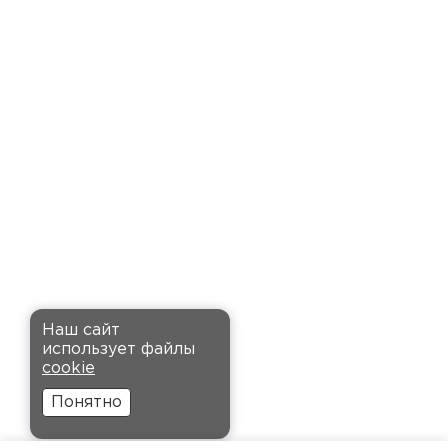
доставку точно в оговоренное
время. Материал прочный, не
деформируется и хорошо
сохраняет тепло. Взял
пеноплекс для утепления пола
на балконе. сразу стало
комфортнее, даже зимой
ходить можно без проблем.
Кононов
Александр
Комплектующие
12.11.2024
ПЕРЕЙТИ
Рекомендовали купить
Наш сайт
утеплитель Кнауф, в розницу
использует файлы
было значительно дороже.
cookie
Заказал оптом на весь дом, ещё
Понятно
и скидку получил. Компания
быстро оформила заказ и