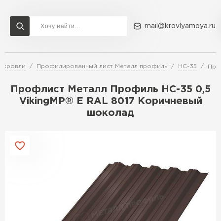
mail@krovlyamoya.ru
 кровли
Профилированный лист Металл профиль
НС-35
Про
Сервисы расчета
Доставка
Контакты
Профлист Металл Профиль НС-35 0,5
Расчет штакетника для забора
VikingMP® E RAL 8017 Коричневый
Расчет водостока
шоколад
Расчет софитов для кровли
Перейти в каталог
Расчет фальцевой кровли
Металлочерепица
Расчет кровли из профнастила
Расчет кровли из металлочерепицы
ПЕРЕЙТИ