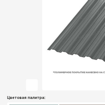
Фальцевая кровля
Ондулин
Гибкая черепица
Водосточная система
Рулонная кровля
Керамическая
черепица
Цементно-песчаная
черепица
Цветовая палитра:
Профилированный лист