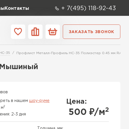
+ 7(495) 118-92-43
вы
Контакты
ЗАКАЗАТЬ ЗВОНОК
О компании
Контакты
НС-35
Профлист Металл-Профиль НС-35 Полиэстер 0.45 мм RAL 
ара
Вид
Тип
Производите
5 Мышиный
репица
ТИ
ывов
Цена:
реть в нашем
шоу-руме
2
 м
2
500
₽/м
ения: 2-3 дня
Толщина, мм: