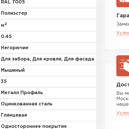
RAL 7005
RR 32
Полиэстер
Гара
2
Заме
RR 23
м
Усло
0.45
без покрытия
Негорючие
Цементно-
Для забора, Для кровли, Для фасада
Мышиный
ПЕРЕЙ
35
Дост
Металл Профиль
Вы м
Моск
Оцинкованная сталь
наше
Усло
Глянцевая
Одностороннее покрытие