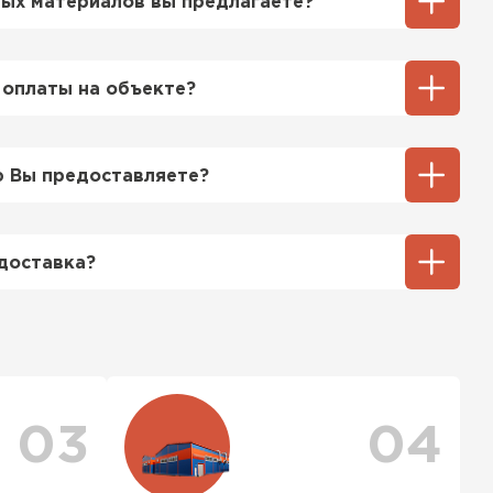
ых материалов вы предлагаете?
ий выбор кровельных материалов,
ицу, профнастил, ондулин, битумные
 оплаты на объекте?
ы и многое другое. Наши специалисты
ь вам выбрать подходящий вариант для
ненный способ оплаты у нас - эта оплата
тгрузки. При этом, если доставленный
 Вы предоставляете?
его качества, Вы вправе отказаться от
ТИ
озицией мы предоставляем все
та качества, а также товарно-
доставка?
ную.
тся исходя из объема и веса Вашего
ения заявки с Вами свяжется
ер для уточнения деталей и расчета
можете ознакомиться
с единым тарифом
персональные скидки.
03
04