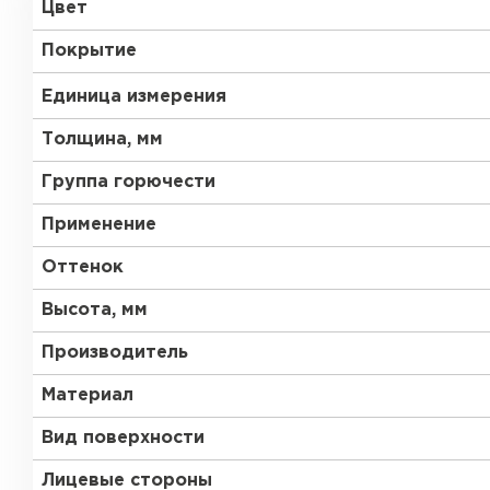
Цвет
RAL 9006
RAL 9010
Покрытие
RR 11
RR 29
Единица измерения
Толщина, мм
RR 35
RR 750
Группа горючести
Рулонная кровля
Применение
Оттенок
ПЕРЕЙТИ
Высота, мм
Производитель
Материал
Вид поверхности
Лицевые стороны