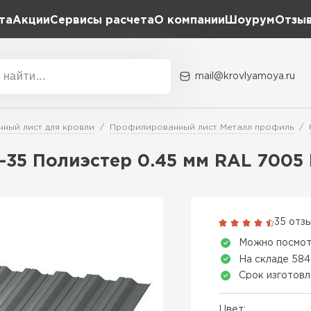
та
Акции
Сервисы расчета
О компании
Шоурум
Отзы
Расчет штакетника для забора
Расчет водостока
Расчет софитов для кровли
mail@krovlyamoya.ru
Расчет фальцевой кровли
ка
Акции
Расчет кровли из профнастила
Расчет кровли из металлочерепицы
ный лист для кровли
Профилированный лист Металл профиль
Тип тов
-35 Полиэстер 0.45 мм RAL 700
Гибкая че
ПЕРЕЙ
35 отз
Можно посмот
На складе 584
Срок изготовл
Цвет: