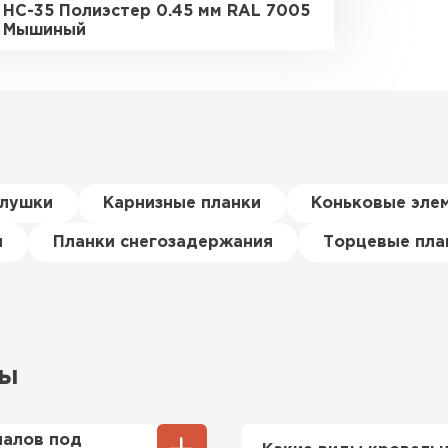
НС-35 Полиэстер 0.45 мм RAL 7005
Мышиный
глушки
Карнизные планки
Коньковые эле
я
Планки снегозадержания
Торцевые пла
сы
иалов под