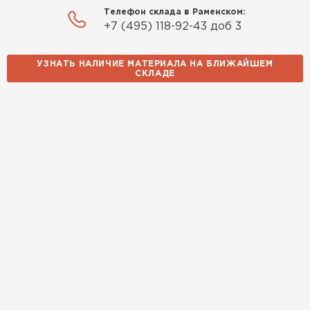
Иван
Телефон склада в Раменском:
25.07.2024
+7 (495) 118-92-43 доб 3
Компания порадовала точной
УЗНАТЬ НАЛИЧИЕ МАТЕРИАЛА НА БЛИЖАЙШЕМ
доставкой и грамотной
СКЛАДЕ
консультацией. Нужен был
утеплитель для разных
помещений. Взял утеплитель
Knauf для гаража и балкона.
Качество отличное, материал
плотный и легко монтируется.
Спасибо Александру!
Румянцев
Водосточная система
Матвей
27.12.2024
ПЕРЕЙТИ
Покупал рулонный утеплитель,
но к работам приступил не
сразу, пачки лежали на улице и