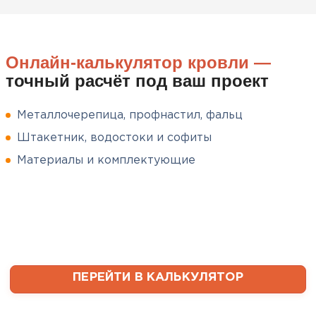
попали под дождь. Что могу
сказать. Спасибо за
качественный товар, ни одного
Онлайн-калькулятор кровли —
сырого утеплителя после
точный расчёт под ваш проект
вскрытия!
Чистяков
Металлочерепица, профнастил, фальц
Никита
Штакетник, водостоки и софиты
27.12.2024
Материалы и комплектующие
Взял утеплитель Технониколь.
Материал плотный, не
пропускает холод и легко
укладывается. Компания
помогла подобрать нужный
объем и быстро организовала
Софиты
доставку, что было очень
ПЕРЕЙТИ В КАЛЬКУЛЯТОР
удобно.
ПЕРЕЙТИ