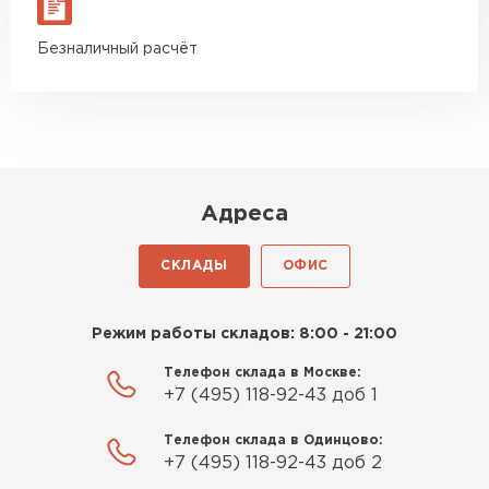
объяснили. С монтажом
справился сам!
Безналичный расчёт
Михайлов
Андрей
21.10.2024
Искал определённый
Адреса
утеплитель для гаража, чтобы
обеспечить и теплоизоляцию, и
СКЛАДЫ
ОФИС
шумоизоляцию. Оперативно
проконсультировали, спасибо
Шифер
менеджерам. Остановил свой
Режим работы складов: 8:00 - 21:00
выбор на утеплителе Роквул.
ПЕРЕЙТИ
Этот материал был в наличии
Телефон склада в Москве:
+7 (495) 118-92-43 доб 1
на разных складах, и доставку
сделали уже на второй день.
Телефон склада в Одинцово:
+7 (495) 118-92-43 доб 2
Киреев