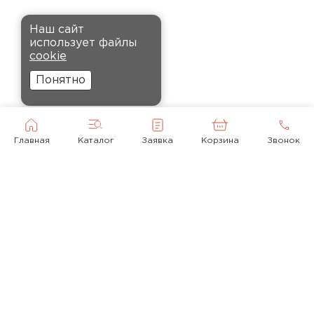
время. Материал прочный, не
Комплектующие
деформируется и хорошо
Наш сайт
сохраняет тепло. Взял
использует файлы
ПЕРЕЙТИ
пеноплекс для утепления пола
cookie
на балконе. сразу стало
Понятно
комфортнее, даже зимой
ходить можно без проблем.
Кононов
Главная
Каталог
Заявка
Корзина
Звонок
Александр
12.11.2024
Рекомендовали купить
утеплитель Кнауф, в розницу
было значительно дороже.
Заказал оптом на весь дом, ещё
© 2010-2026
и скидку получил. Компания
быстро оформила заказ и
+ 7(495) 118-92-43
доставила вовремя, всё
mail@krovlyamoya.ru
прошло без проблем.