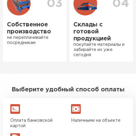
03
04
оперативно, всё целое, ни
одной повреждённой упаковки.
Подсказали по
характеристикам, всё честно
Собственное
Склады с
рассказали, что именно нужно
производство
готовой
для бани, без лишних
не переплачивайте
продукцией
посредникам
навязываний!
покупайте материалы и
забирайте их уже
сегодня
Богомолов
Макар
Ондулин
27.05.2024
ПЕРЕЙТИ
Недавно купил утеплитель
Выберите удобный способ оплаты
Инсулейшн для потолка в
сарае. Материал плотный,
лёгкий, укладывать просто,
крошится минимально.
Доставили быстро,
Оплата банковской
Наличными на объекте
картой
консультанты помогли с
выбором и всё подробно