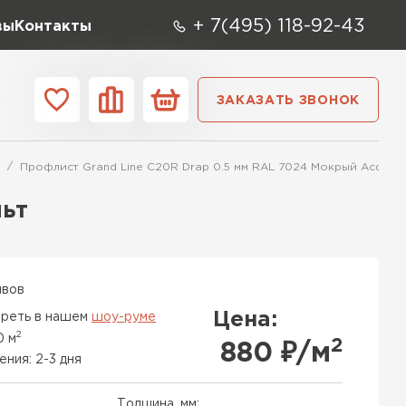
+ 7(495) 118-92-43
вы
Контакты
ЗАКАЗАТЬ ЗВОНОК
О компании
Контакты
Профлист Grand Line С20R Drap 0.5 мм RAL 7024 Мокрый Асфаль
ара
Вид
Тип
Производите
льт
репица
ТИ
ывов
Цена:
реть в нашем
шоу-руме
2
0 м
2
880
₽/м
ения: 2-3 дня
Толщина, мм: