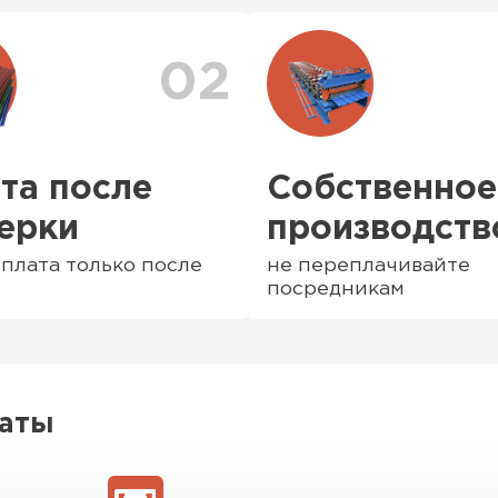
доставки. Также вы 
доставки
. Возможны 
02
та после
Собственное
ерки
производств
плата только после
не переплачивайте
посредникам
Софиты
ПЕРЕЙ
латы