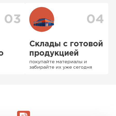
можете ознакомиться
с единым тарифом
персональные скидки.
03
04
Склады с готовой
о
продукцией
покупайте материалы и
забирайте их уже сегодня
ТИ