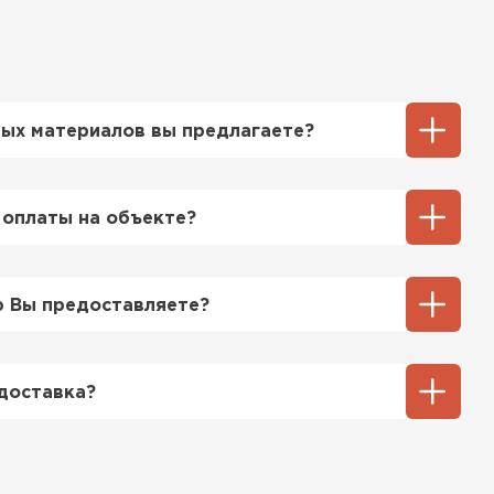
ых материалов вы предлагаете?
ий выбор кровельных материалов,
ТИ
ицу, профнастил, ондулин, битумные
 оплаты на объекте?
ы и многое другое. Наши специалисты
ь вам выбрать подходящий вариант для
ненный способ оплаты у нас - эта оплата
тгрузки. При этом, если доставленный
 Вы предоставляете?
его качества, Вы вправе отказаться от
озицией мы предоставляем все
та качества, а также товарно-
доставка?
ную.
тся исходя из объема и веса Вашего
ения заявки с Вами свяжется
ер для уточнения деталей и расчета