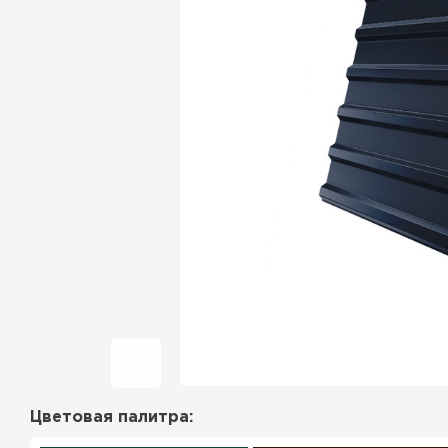
Фальцевая кровля
Ондулин
Гибкая черепица
Водосточная система
Рулонная кровля
Керамическая
черепица
Цементно-песчаная
черепица
Цветовая палитра:
Профилированный лист