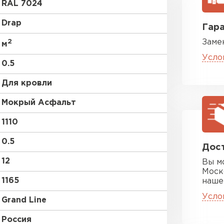
RAL 7024
Drap
Гара
2
Заме
м
Усло
0.5
Для кровли
Цементно-
Мокрый Асфальт
1110
ПЕРЕЙ
0.5
Дост
12
Вы м
Моск
1165
наше
Усло
Grand Line
Россия