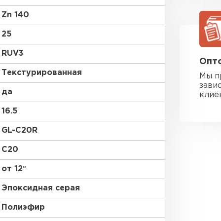
Zn 140
25
RUV3
Опто
Текстурированная
Мы п
зави
да
клие
16.5
GL-С20R
C20
от 12°
Эпоксидная серая
Фальцевая
Полиэфир
ПЕРЕЙ