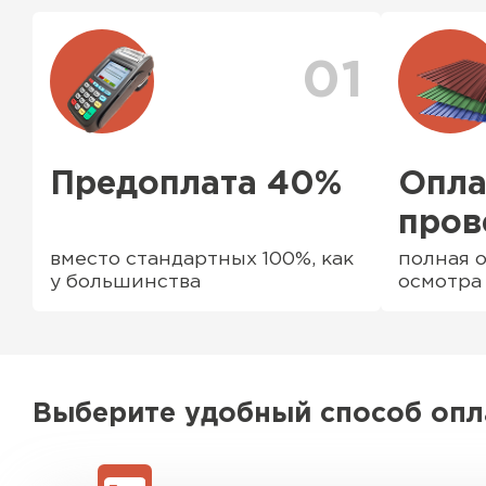
комплектующие элементы
01
Предоплата 40%
Опла
пров
вместо стандартных 100%, как
полная о
у большинства
осмотра
Водосточная система
ПЕРЕЙТИ
Выберите удобный способ оп