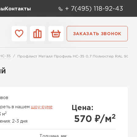
+ 7(495) 118-92-43
вы
Контакты
ЗАКАЗАТЬ ЗВОНОК
О компании
Контакты
НС-35
Профлист Металл Профиль НС-35 0,7 Полиэстер RAL 9003 
ара
Вид
Тип
Производите
ый
репица
ТИ
ывов
Цена:
реть в нашем
шоу-руме
2
3 м
2
570
₽/м
ения: 2-3 дня
Толщина, мм: