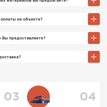
ых материалов вы предлагаете?
ий выбор кровельных материалов,
ицу, профнастил, ондулин, битумные
 оплаты на объекте?
ы и многое другое. Наши специалисты
ь вам выбрать подходящий вариант для
ненный способ оплаты у нас - эта оплата
тгрузки. При этом, если доставленный
 Вы предоставляете?
его качества, Вы вправе отказаться от
ТИ
озицией мы предоставляем все
та качества, а также товарно-
доставка?
ную.
тся исходя из объема и веса Вашего
ения заявки с Вами свяжется
ер для уточнения деталей и расчета
можете ознакомиться
с единым тарифом
персональные скидки.
03
04