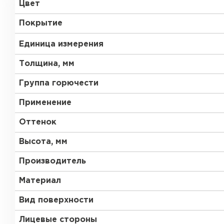
Цвет
RAL 9006
RAL 9010
Покрытие
RR 11
RR 29
Единица измерения
Толщина, мм
RR 35
RR 750
Группа горючести
Рулонная кровля
Применение
Оттенок
ПЕРЕЙТИ
Высота, мм
Производитель
Материал
Вид поверхности
Лицевые стороны