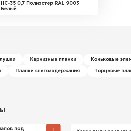
НС-35 0,7 Полиэстер RAL 9003
Белый
глушки
Карнизные планки
Коньковые эле
я
Планки снегозадержания
Торцевые пла
сы
иалов под