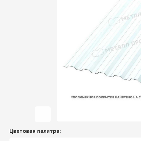
Фальцевая кровля
Ондулин
Гибкая черепица
Водосточная система
Рулонная кровля
Керамическая
черепица
Цементно-песчаная
черепица
Цветовая палитра:
Профилированный лист