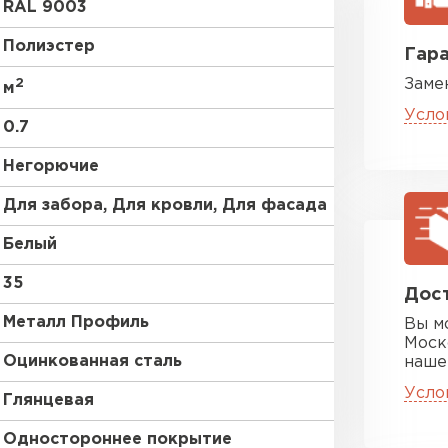
RAL 9003
RR 32
Полиэстер
Гара
2
Заме
RR 23
м
Усло
0.7
без покрытия
Негорючие
Цементно-
Для забора, Для кровли, Для фасада
Белый
ПЕРЕЙ
35
Дост
Металл Профиль
Вы м
Моск
Оцинкованная сталь
наше
Усло
Глянцевая
Одностороннее покрытие