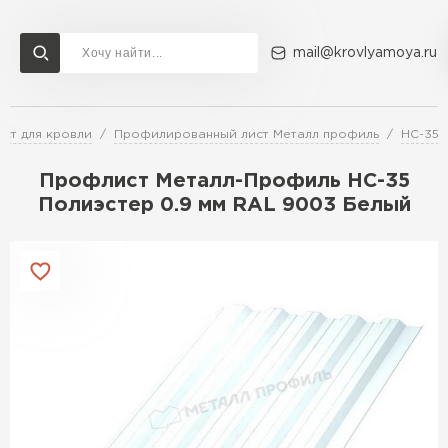
mail@krovlyamoya.ru
ст для кровли
Профилированный лист Металл профиль
НС-35
Сервисы расчета
Доставка
Контакты
Профлист Металл-Профиль НС-35
Расчет штакетника для забора
Полиэстер 0.9 мм RAL 9003 Белый
Расчет водостока
Расчет софитов для кровли
Перейти в каталог
Расчет фальцевой кровли
Металлочерепица
Расчет кровли из профнастила
Расчет кровли из металлочерепицы
ПЕРЕЙТИ