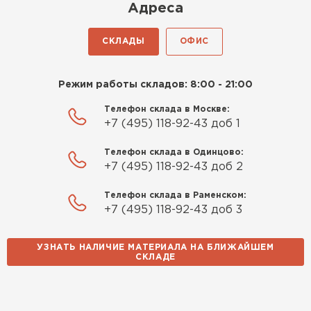
Киреев
Адреса
Иван
25.07.2024
СКЛАДЫ
ОФИС
Компания порадовала точной
доставкой и грамотной
Режим работы складов: 8:00 - 21:00
консультацией. Нужен был
утеплитель для разных
Телефон склада в Москве:
+7 (495) 118-92-43 доб 1
помещений. Взял утеплитель
Knauf для гаража и балкона.
Телефон склада в Одинцово:
Качество отличное, материал
+7 (495) 118-92-43 доб 2
плотный и легко монтируется.
Спасибо Александру!
Телефон склада в Раменском:
+7 (495) 118-92-43 доб 3
Румянцев
Матвей
УЗНАТЬ НАЛИЧИЕ МАТЕРИАЛА НА БЛИЖАЙШЕМ
27.12.2024
СКЛАДЕ
Водосточная система
Покупал рулонный утеплитель,
но к работам приступил не
ПЕРЕЙТИ