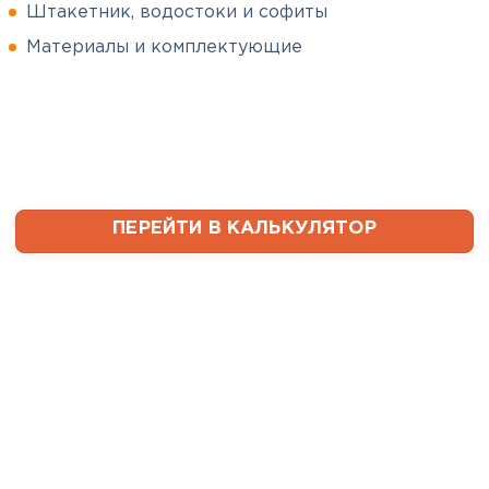
Штакетник, водостоки и софиты
Сергей
Софиты
Пушинин
Материалы и комплектующие
09.01.2025
ПЕРЕЙТИ
В первый раз заказывал
утеплитель и не рассчитал
ваты оказалось значительно
меньше, чем нужно. Связался с
менеджером, объяснил, какой
ПЕРЕЙТИ В КАЛЬКУЛЯТОР
утеплитель требуется. Не
пришлось бегать по магазинам
и искать самому на каком
складе выкупать. Ребята
быстро собрали нужное
количество со своих складов и
оперативно организовали
доставку. Очень выручили!
Семин