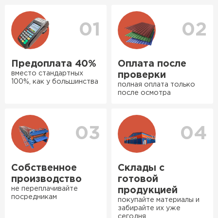
уточнения деталей и расчета доставки. Также
оперативно, всё целое, ни
вы можете ознакомиться
с единым тарифом
одной повреждённой упаковки.
доставки
. Возможны персональные скидки.
01
02
Подсказали по
характеристикам, всё честно
рассказали, что именно нужно
Предоплата 40%
Оплата после
для бани, без лишних
вместо стандартных
проверки
навязываний!
100%, как у большинства
полная оплата только
Ондулин
после осмотра
Богомолов
Макар
ПЕРЕЙТИ
27.05.2024
03
04
Недавно купил утеплитель
Инсулейшн для потолка в
сарае. Материал плотный,
Собственное
Склады с
лёгкий, укладывать просто,
производство
готовой
крошится минимально.
не переплачивайте
продукцией
посредникам
Доставили быстро,
покупайте материалы и
забирайте их уже
консультанты помогли с
сегодня