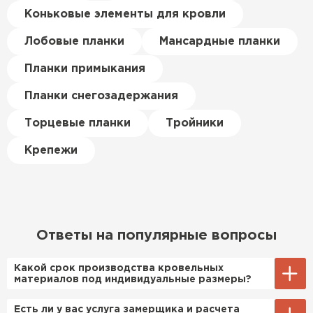
цена была почти в полтора
Коньковые элементы для кровли
раза ниже, чем в обычных
ПЕРЕЙТИ
магазинах. Сделал заказ,
Лобовые планки
Мансардные планки
привезли на следующий день,
Планки примыкания
и строители сразу начали
работать.
Планки снегозадержания
Новиков
Торцевые планки
Тройники
Артём
27.12.2024
Крепежи
Приобрёл утеплитель Isover
для утепления дачного домика.
Понравилось, что он мягкий, не
крошится и легко
Ответы на популярные вопросы
укладывается хоть я и не
профессионал, но справился
Какой срок производства кровельных
быстро. Ребята из компании
материалов под индивидуальные размеры?
порадовали, всё организовали
Примерный срок производства
Есть ли у вас услуга замерщика и расчета
оперативно, доставили