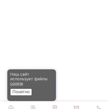
время. Материал прочный, не
деформируется и хорошо
сохраняет тепло. Взял
пеноплекс для утепления пола
на балконе. сразу стало
комфортнее, даже зимой
ходить можно без проблем.
Кононов
Александр
Комплектующие
12.11.2024
ПЕРЕЙТИ
Рекомендовали купить
Наш сайт
утеплитель Кнауф, в розницу
использует файлы
было значительно дороже.
cookie
Заказал оптом на весь дом, ещё
Понятно
и скидку получил. Компания
быстро оформила заказ и
доставила вовремя, всё